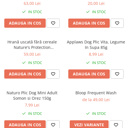
caprior
Superior Care White Dogs
Protection Superior Care
63,00 Lei
20,00 Lei
Adult Small & Mini Breeds,
Hypoallergenic Dental cu
Lese, Zgarzi & Hamuri
IN STOC
IN STOC
Miel, pentru eliminarea
Pește Alb, 150g
petelor din jurul ochilor, 1.5
Perii si Piepteni
ADAUGA IN COS
ADAUGA IN COS
kg
Produse Igiena si Ingrijire
Saltele cu efect de racire
Hrană uscată fără cereale
Applaws Dog Plic Vita, Legume
Suplimente
Nature's Protection
In Supa 85g
Hypoallergenic Somon, pentru
59,00 Lei
8,99 Lei
câini adulți sensibili, 1.5kg
IN STOC
IN STOC
ADAUGA IN COS
ADAUGA IN COS
Naturo Plic Dog Mini Adult
Bloop Frequent Wash
Somon si Orez 150g
de la 49,00 Lei
7,99 Lei
IN STOC
IN STOC
ADAUGA IN COS
VEZI VARIANTE