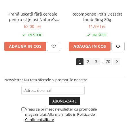
Hrană uscată fără cereale
Recompense Pet's Dessert
pentru cățeluși Nature's
Lamb Ring 80g
Protection Superior Care Red
62,00 Lei
11,99 Lei
Coat Grain Free Salmon Junior
IN STOC
IN STOC
Small & Mini Breeds, Somon,
1.5kg
ADAUGA IN COS
ADAUGA IN COS
1
2
3
70
...
Newsletter
Nu rata ofertele si promotiile noastre
Vreau sa primesc newsletter cu promotiile
magazinului. Afla mai multe in
Politica de
Confidentialitate