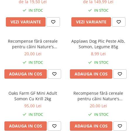
Hipoalergenica
de la 19,50 Lei
de la 149,99 Lei
IN STOC
IN STOC
VEZI VARIANTE
VEZI VARIANTE
Recompense fără cereale
Applaws Dog Plic Peste Alb,
pentru câini Nature's
Somon, Legume 85g
Protection Superior Care
20,00 Lei
8,99 Lei
Hypoallergenic & Digestive
IN STOC
IN STOC
Care cu Somon, 110g
ADAUGA IN COS
ADAUGA IN COS
Oaks Farm GF Mini Adult
Recompense fără cereale
Somon Cu Krill 2kg
pentru câini Nature's
Protection Superior Care Hips
95,00 Lei
20,00 Lei
& Joints cu Pește Alb, 110g
IN STOC
IN STOC
ADAUGA IN COS
ADAUGA IN COS