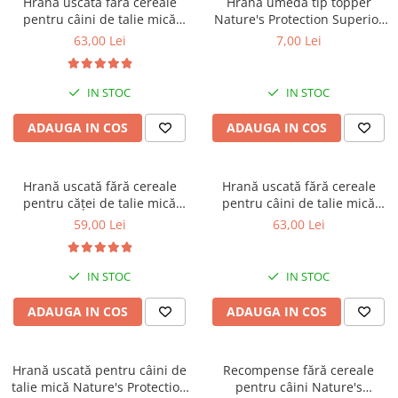
Hrană uscată fără cereale
Hrană umedă tip topper
Orijen
pentru câini de talie mică
Nature's Protection Superior
Platinum
Nature's Protection Superior
Care cu Ton pentru câini
63,00 Lei
7,00 Lei
Care White Dogs Adult Small
adulți cu blană albă, pentru
Prestige
Breeds, Pește Alb, pentru
eliminarea petelor din jurul
Hrana umeda
eliminarea petelor din jurul
ochilor, 70g
IN STOC
IN STOC
ochilor, 1.5kg
Recompense caini
ADAUGA IN COS
ADAUGA IN COS
Jucarii
Accesorii
Hrană uscată fără cereale
Hrană uscată fără cereale
Batoane branza Yak
pentru căței de talie mică
pentru câini de talie mică
Castroane si Dozatoare
Nature's Protection Superior
Nature's Protection Superior
59,00 Lei
63,00 Lei
Care White Dogs Junior Small
Care White Dogs Adult Small
Culcusuri
& Mini Breeds, Pește Alb,
Breeds, Somon, pentru
pentru eliminarea petelor din
eliminarea petelor din jurul
Custi si Genti de Transport
IN STOC
IN STOC
jurul ochilor, 1.5kg
ochilor, 1.5kg
Diete veterinare
ADAUGA IN COS
ADAUGA IN COS
Hainute
Inghetata
Hrană uscată pentru câini de
Recompense fără cereale
Lemne si coarne de cerb sau
talie mică Nature's Protection
pentru câini Nature's