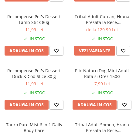
Recompense Pet's Dessert
Tribal Adult Curcan, Hrana
Lamb Stick 80g
Presata la Rece,
Hipoalergenica
11,99 Lei
de la 129,99 Lei
IN STOC
IN STOC
ADAUGA IN COS
VEZI VARIANTE
Recompense Pet's Dessert
Plic Naturo Dog Mini Adult
Duck & Cod Slice 80 g
Rata si Orez 150G
11,99 Lei
7,99 Lei
IN STOC
IN STOC
ADAUGA IN COS
ADAUGA IN COS
Tauro Pure Mist 6 In 1 Daily
Tribal Adult Somon, Hrana
Body Care
Presata la Rece,