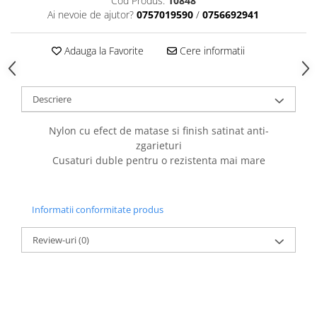
Cod Produs:
10848
caprior
Ai nevoie de ajutor?
0757019590
/
0756692941
Lese, Zgarzi & Hamuri
Perii si Piepteni
Adauga la Favorite
Cere informatii
Produse Igiena si Ingrijire
Saltele cu efect de racire
Descriere
Suplimente
Nylon cu efect de matase si finish satinat anti-
zgarieturi
Cusaturi duble pentru o rezistenta mai mare
Informatii conformitate produs
Review-uri
(0)