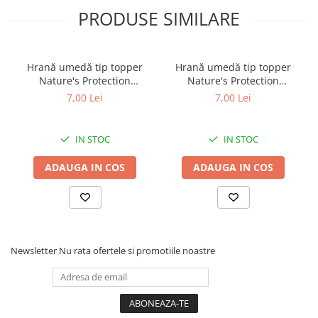
PRODUSE SIMILARE
Hrană umedă tip topper
Hrană umedă tip topper
Nature's Protection
Nature's Protection
Superior Care cu Ton și
Superior Care cu Ton și
7,00 Lei
7,00 Lei
Biban de Mare pentru câini
Somon pentru câini adulți
adulți cu blană albă, pentru
cu blană albă, pentru
eliminarea petelor din jurul
eliminarea petelor din jurul
IN STOC
IN STOC
ochilor, 70g
ochilor, 70g
ADAUGA IN COS
ADAUGA IN COS
Newsletter
Nu rata ofertele si promotiile noastre