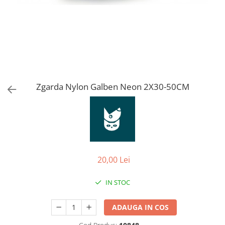
Orijen
Platinum
Prestige
Hrana umeda
Recompense caini
Jucarii
Zgarda Nylon Galben Neon 2X30-50CM
Accesorii
Batoane branza Yak
Castroane si Dozatoare
Culcusuri
Custi si Genti de Transport
20,00 Lei
Diete veterinare
IN STOC
Hainute
Inghetata
ADAUGA IN COS
Lemne si coarne de cerb sau