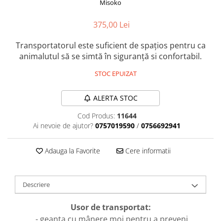
Misoko
Orijen
Platinum
375,00 Lei
Prestige
Hrana umeda
Transportatorul este suficient de spațios pentru ca
animalutul să se simtă în siguranță si confortabil.
Recompense caini
STOC EPUIZAT
Jucarii
Accesorii
ALERTA STOC
Batoane branza Yak
Cod Produs:
11644
Castroane si Dozatoare
Ai nevoie de ajutor?
0757019590
/
0756692941
Culcusuri
Adauga la Favorite
Cere informatii
Custi si Genti de Transport
Diete veterinare
Hainute
Descriere
Inghetata
Usor de transportat:
Lemne si coarne de cerb sau
- geanta cu mânere moi pentru a preveni