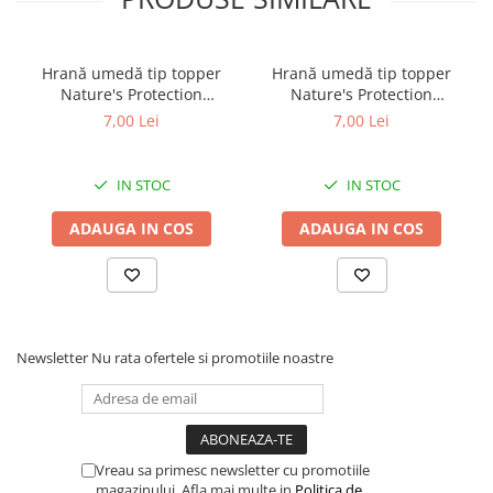
Hrană umedă tip topper
Hrană umedă tip topper
Nature's Protection
Nature's Protection
Superior Care cu Ton și
Superior Care cu Ton și
7,00 Lei
7,00 Lei
Biban de Mare pentru câini
Somon pentru câini adulți
adulți cu blană albă, pentru
cu blană albă, pentru
eliminarea petelor din jurul
eliminarea petelor din jurul
IN STOC
IN STOC
ochilor, 70g
ochilor, 70g
ADAUGA IN COS
ADAUGA IN COS
Newsletter
Nu rata ofertele si promotiile noastre
Vreau sa primesc newsletter cu promotiile
magazinului. Afla mai multe in
Politica de