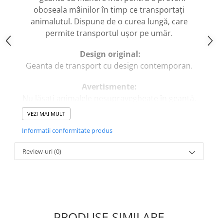
caprior
oboseala mâinilor în timp ce transportați
Lese, Zgarzi & Hamuri
animalutul. Dispune de o curea lungă, care
Perii si Piepteni
permite transportul ușor pe umăr.
Produse Igiena si Ingrijire
Design original:
Saltele cu efect de racire
Geanta de transport cu design contemporan.
Suplimente
Avertismente:
Nu lăsați animalele nesupravegheate în geantă.
Curățați suportul cu apă. Nu folosiți produse
VEZI MAI MULT
care conțin înălbitor.
Informatii conformitate produs
Proprietăți:
Review-uri
(0)
• Dimensiuni: 41.5 x 23 x 28 cm
• Compozitie: Exterior: piele artificiala
poliuretan, poliuretan; Interior: poliester
• Greutate recomandată: 15-20 kg
• Fabricata în China
PRODUSE SIMILARE