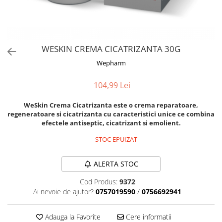
Orijen
Platinum
Prestige
Hrana umeda
WESKIN CREMA CICATRIZANTA 30G
Recompense caini
Wepharm
Jucarii
104,99 Lei
Accesorii
WeSkin Crema Cicatrizanta este o crema reparatoare,
Batoane branza Yak
regeneratoare si cicatrizanta cu caracteristici unice ce combina
Castroane si Dozatoare
efectele antiseptic, cicatrizant si emolient.
Culcusuri
STOC EPUIZAT
Custi si Genti de Transport
ALERTA STOC
Diete veterinare
Cod Produs:
9372
Hainute
Ai nevoie de ajutor?
0757019590
/
0756692941
Inghetata
Lemne si coarne de cerb sau
Adauga la Favorite
Cere informatii