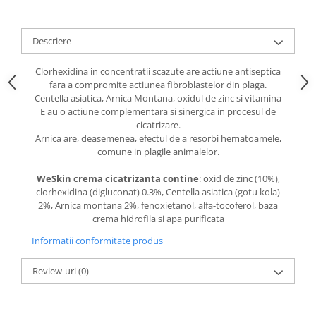
caprior
Lese, Zgarzi & Hamuri
Descriere
Perii si Piepteni
Produse Igiena si Ingrijire
Clorhexidina in concentratii scazute are actiune antiseptica
fara a compromite actiunea fibroblastelor din plaga.
Saltele cu efect de racire
Centella asiatica, Arnica Montana, oxidul de zinc si vitamina
Suplimente
E au o actiune complementara si sinergica in procesul de
cicatrizare.
Arnica are, deasemenea, efectul de a resorbi hematoamele,
comune in plagile animalelor.
WeSkin crema cicatrizanta contine
: oxid de zinc (10%),
clorhexidina (digluconat) 0.3%, Centella asiatica (gotu kola)
2%, Arnica montana 2%, fenoxietanol, alfa-tocoferol, baza
crema hidrofila si apa purificata
Informatii conformitate produs
Review-uri
(0)