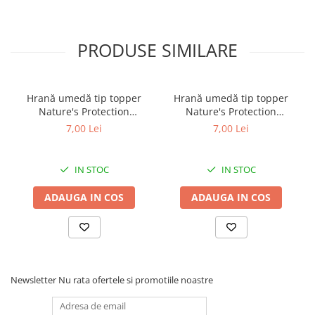
PRODUSE SIMILARE
Hrană umedă tip topper
Hrană umedă tip topper
Nature's Protection
Nature's Protection
Superior Care cu Ton și
Superior Care cu Ton și
7,00 Lei
7,00 Lei
Biban de Mare pentru câini
Somon pentru câini adulți
adulți cu blană albă, pentru
cu blană albă, pentru
eliminarea petelor din jurul
eliminarea petelor din jurul
IN STOC
IN STOC
ochilor, 70g
ochilor, 70g
ADAUGA IN COS
ADAUGA IN COS
Newsletter
Nu rata ofertele si promotiile noastre