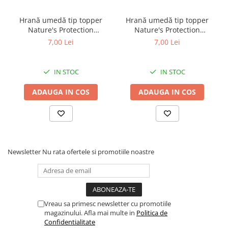
Hrană umedă tip topper
Hrană umedă tip topper
Nature's Protection
Nature's Protection
Superior Care cu Ton și
Superior Care cu Ton și
7,00 Lei
7,00 Lei
Biban de Mare pentru câini
Somon pentru câini adulți
adulți cu blană albă, pentru
cu blană albă, pentru
eliminarea petelor din jurul
eliminarea petelor din jurul
IN STOC
IN STOC
ochilor, 70g
ochilor, 70g
ADAUGA IN COS
ADAUGA IN COS
Newsletter
Nu rata ofertele si promotiile noastre
Vreau sa primesc newsletter cu promotiile
magazinului. Afla mai multe in
Politica de
Confidentialitate