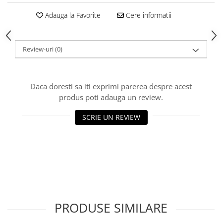
caprior
Adauga la Favorite
Cere informatii
Lese, Zgarzi & Hamuri
Perii si Piepteni
Produse Igiena si Ingrijire
Review-uri
(0)
Saltele cu efect de racire
Suplimente
Daca doresti sa iti exprimi parerea despre acest
produs poti adauga un review.
SCRIE UN REVIEW
PRODUSE SIMILARE