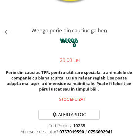
Orijen
Platinum
Prestige
Hrana umeda
Weego perie din cauciuc galben
Recompense caini
Jucarii
Accesorii
29,00 Lei
Batoane branza Yak
Perie din cauciuc TPR, pentru utilizare speciala la animalele de
Castroane si Dozatoare
companie cu blana scurta. Cu un mâner reglabil, se poate
adapta mai ușor la dimensiunea mâinii tale. Poate fi folosit pe
Culcusuri
părul uscat sau în timpul băii.
Custi si Genti de Transport
STOC EPUIZAT
Diete veterinare
Hainute
ALERTA STOC
Inghetata
Cod Produs:
10235
Ai nevoie de ajutor?
0757019590
/
0756692941
Lemne si coarne de cerb sau