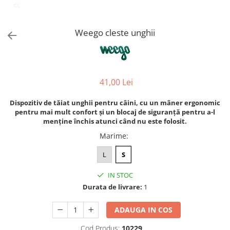
Orijen
Platinum
Weego cleste unghii
Prestige
Hrana umeda
Recompense caini
Jucarii
41,00 Lei
Accesorii
Dispozitiv de tăiat unghii pentru câini, cu un mâner ergonomic
Batoane branza Yak
pentru mai mult confort și un blocaj de siguranță pentru a-l
menține închis atunci când nu este folosit.
Castroane si Dozatoare
Marime
:
Culcusuri
L
S
Custi si Genti de Transport
Diete veterinare
IN STOC
Durata de livrare:
1
Hainute
Inghetata
ADAUGA IN COS
Lemne si coarne de cerb sau
Cod Produs:
10229