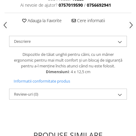
caprior
Ai nevoie de ajutor?
0757019590
/
0756692941
Lese, Zgarzi & Hamuri
Perii si Piepteni
Adauga la Favorite
Cere informatii
Produse Igiena si Ingrijire
Saltele cu efect de racire
Descriere
Suplimente
Dispozitiv de tăiat unghii pentru câini, cu un mâner
ergonomic pentru mai mult confort și un blocaj de siguranță
pentru a-l menține închis atunci când nu este folosit.
Dimensiuni
: 4 x 12,5 cm
Informatii conformitate produs
Review-uri
(0)
PRODUSE SIMILARE