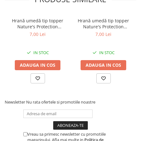
Hrană umedă tip topper
Hrană umedă tip topper
Nature's Protection
Nature's Protection
Superior Care cu Ton și
Superior Care cu Ton și
7,00 Lei
7,00 Lei
Biban de Mare pentru câini
Somon pentru câini adulți
adulți cu blană albă, pentru
cu blană albă, pentru
eliminarea petelor din jurul
eliminarea petelor din jurul
IN STOC
IN STOC
ochilor, 70g
ochilor, 70g
ADAUGA IN COS
ADAUGA IN COS
Newsletter
Nu rata ofertele si promotiile noastre
Vreau sa primesc newsletter cu promotiile
magazinului. Afla mai multe in
Politica de