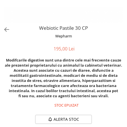
Orijen
Platinum
Prestige
Hrana umeda
Webiotic Pastile 30 CP
Recompense caini
Wepharm
Jucarii
195,00 Lei
Accesorii
Modifcarile digestive sunt una dintre cele mai frecvente cauze
Batoane branza Yak
ale prezentei proprietarului cu animalul la cabinetul veterinar.
Castroane si Dozatoare
Acestea sunt asociate cu cazuri de diaree, disfunctie a
motilitatii gastrointestinale, modicari de mediu si de dieta
Culcusuri
insotita de stres, otravire alimentara, hiperparazitism si
tratamente farmacologice care afecteaza ora bacteriana
Custi si Genti de Transport
intestinala. In cazul bolilor tractului intestinal, acestea pot
Diete veterinare
fi sau nu, asociate cu agenti bacterieni sau virali.
Hainute
STOC EPUIZAT
Inghetata
ALERTA STOC
Lemne si coarne de cerb sau