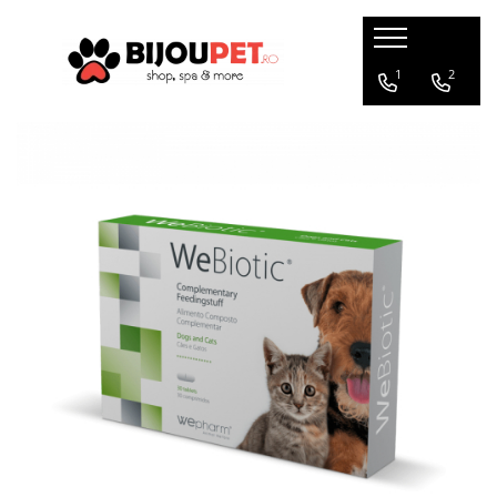
Caini
Pisici
1
2
Christmas Corner
Hrana uscata
Hrana Presata la Rece
Hrana umeda
Hrana Uscata
Recompense pisici
Tribal
Jucarii Pisici
Oaks Farm
Accesorii
Weego
Ansambluri Pisici
Nature's Protection
Litiere si Asternut
Chicopee
Genti, Patuturi si Custi de
Monge
Transport
Taste of the Wild
Produse Igiena si Ingrijire
Devora
Suplimente
Marly&Dan
Acana
Diete veterinare