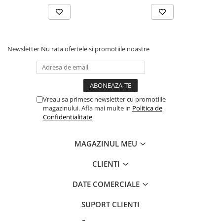
intestinale. Drojdiile au in compozitia peretilor celulari
carbohidrati, precum mananoligozaharide (MOS).
In metabolismul lor, acestea reduc oxigenul din tractul
intestinal, reducand in acest fel numarul de bacterii aerobe
din tractul digestiv. MOS produce AGCL (acizi grasi cu lant
Newsletter
Nu rata ofertele si promotiile noastre
lung), care reduce pH-ul , creand un mediu mai ostil pentru
Vreau sa primesc newsletter cu promotiile
magazinului. Afla mai multe in
Politica de
Confidentialitate
MAGAZINUL MEU
CLIENTI
DATE COMERCIALE
SUPORT CLIENTI