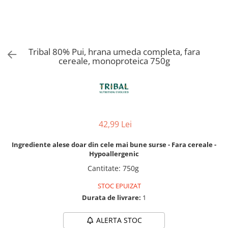
Orijen
Platinum
Prestige
Hrana umeda
Tribal 80% Pui, hrana umeda completa, fara
cereale, monoproteica 750g
Recompense caini
Jucarii
Accesorii
Batoane branza Yak
42,99 Lei
Castroane si Dozatoare
Culcusuri
Ingrediente alese doar din cele mai bune surse - Fara cereale -
Hypoallergenic
Custi si Genti de Transport
Cantitate
:
750g
Diete veterinare
STOC EPUIZAT
Hainute
Durata de livrare:
1
Inghetata
Lemne si coarne de cerb sau
ALERTA STOC