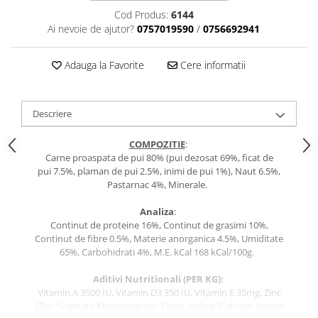
caprior
Cod Produs:
6144
Lese, Zgarzi & Hamuri
Ai nevoie de ajutor?
0757019590
/
0756692941
Perii si Piepteni
Adauga la Favorite
Cere informatii
Produse Igiena si Ingrijire
Saltele cu efect de racire
Suplimente
Descriere
COMPOZITIE
:
Carne proaspata de pui 80% (pui dezosat 69%, ficat de
pui 7.5%, plaman de pui 2.5%, inimi de pui 1%), Naut 6.5%,
Pastarnac 4%, Minerale.
Analiza
:
Continut de proteine 16%, Continut de grasimi 10%,
Continut de fibre 0.5%, Materie anorganica 4.5%, Umiditate
65%, Carbohidrati 4%, M.E. kCal 168 kCal/100g.
Aditivi Nutritionali (PER KG)
:
Vitamin A 3500 IU, Vitamin D3 350 IU, Vitamin E 35mg, Zinc
(Zinc Sulphate Monohydrate) 15mg, Iodine (Calcium Iodate