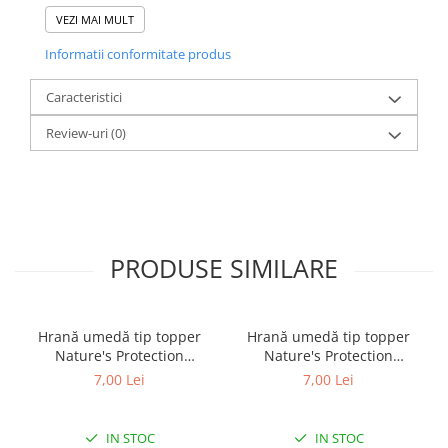
Anhydrous) 0.3mg, Selenium (Sodium Selenite) 0.02mg.
VEZI MAI MULT
Informatii conformitate produs
Caracteristici
Review-uri
(0)
PRODUSE SIMILARE
Hrană umedă tip topper
Hrană umedă tip topper
Nature's Protection
Nature's Protection
Superior Care cu Ton și
Superior Care cu Ton și
7,00 Lei
7,00 Lei
Biban de Mare pentru câini
Somon pentru câini adulți
adulți cu blană albă, pentru
cu blană albă, pentru
eliminarea petelor din jurul
eliminarea petelor din jurul
IN STOC
IN STOC