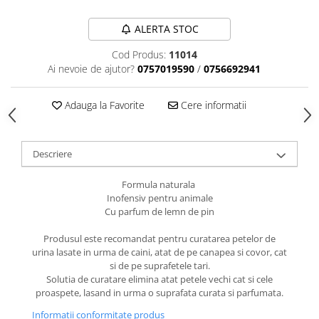
caprior
Lese, Zgarzi & Hamuri
ALERTA STOC
Perii si Piepteni
Cod Produs:
11014
Produse Igiena si Ingrijire
Ai nevoie de ajutor?
0757019590
/
0756692941
Saltele cu efect de racire
Adauga la Favorite
Cere informatii
Suplimente
Descriere
Formula naturala
Inofensiv pentru animale
Cu parfum de lemn de pin
Produsul este recomandat pentru curatarea petelor de
urina lasate in urma de caini, atat de pe canapea si covor, cat
si de pe suprafetele tari.
Solutia de curatare elimina atat petele vechi cat si cele
proaspete, lasand in urma o suprafata curata si parfumata.
Informatii conformitate produs