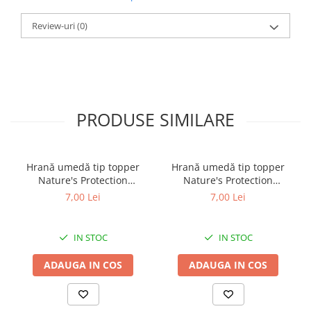
Review-uri
(0)
PRODUSE SIMILARE
Hrană umedă tip topper
Hrană umedă tip topper
Nature's Protection
Nature's Protection
Superior Care cu Ton și
Superior Care cu Ton și
7,00 Lei
7,00 Lei
Biban de Mare pentru câini
Somon pentru câini adulți
adulți cu blană albă, pentru
cu blană albă, pentru
eliminarea petelor din jurul
eliminarea petelor din jurul
IN STOC
IN STOC
ochilor, 70g
ochilor, 70g
ADAUGA IN COS
ADAUGA IN COS