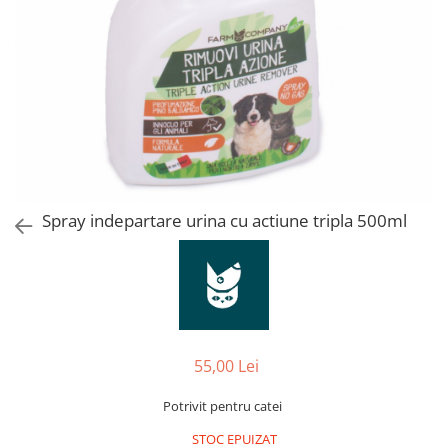
Orijen
Platinum
Prestige
Hrana umeda
Recompense caini
Jucarii
Accesorii
Batoane branza Yak
Spray indepartare urina cu actiune tripla 500ml
Castroane si Dozatoare
Culcusuri
Custi si Genti de Transport
Diete veterinare
55,00 Lei
Hainute
Inghetata
Potrivit pentru catei
Lemne si coarne de cerb sau
STOC EPUIZAT