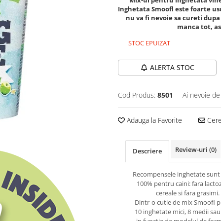
Mix-ul pentru inghetata vine
Inghetata Smoofl este foarte usor
nu va fi nevoie sa cureti dupa
manca tot, ast
STOC EPUIZAT
ALERTA STOC
Cod Produs:
8501
Ai nevoie de
Adauga la Favorite
Cere 
Review-uri
(0)
Descriere
Recompensele inghetate sunt
100% pentru caini: fara lactoz
cereale si fara grasimi.
Dintr-o cutie de mix Smoofl p
10 inghetate mici, 8 medii sau