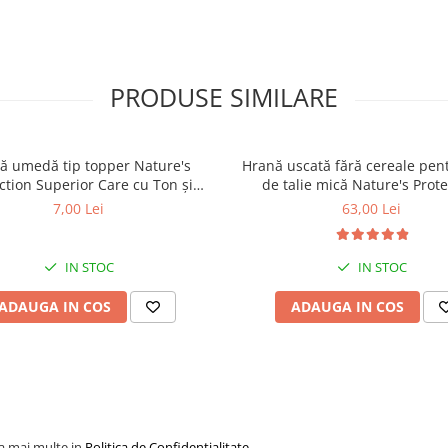
PRODUSE SIMILARE
ă umedă tip topper Nature's
Hrană uscată fără cereale pent
ction Superior Care cu Ton și
de talie mică Nature's Prote
 pentru câini adulți cu blană
Superior Care White Dogs Adu
7,00 Lei
63,00 Lei
ntru eliminarea petelor din jurul
Breeds, Pește Alb, pentru eli
ochilor, 70g
petelor din jurul ochilor, 1
IN STOC
IN STOC
ADAUGA IN COS
ADAUGA IN COS
la mai multe in
Politica de Confidentialitate