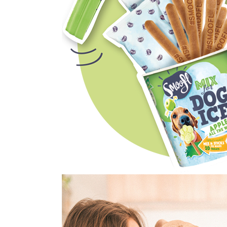
caprior
Lese, Zgarzi & Hamuri
Perii si Piepteni
Produse Igiena si Ingrijire
Saltele cu efect de racire
Suplimente