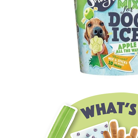
Orijen
Platinum
Prestige
Hrana umeda
Recompense caini
Jucarii
Accesorii
Batoane branza Yak
Castroane si Dozatoare
Culcusuri
Custi si Genti de Transport
Diete veterinare
Hainute
Inghetata
Lemne si coarne de cerb sau