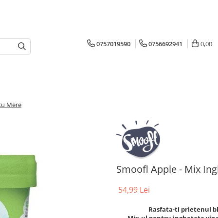
0757019590
0756692941
0,00
 cu Mere
Smoofl Apple - Mix Ing
54,99 Lei
Rasfata-ti prietenul 