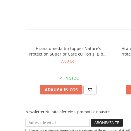
Hrană umedă tip topper Nature's
Hran
Protection Superior Care cu Ton și Biban
Prote
de Mare pentru câini adulți cu blană
Somon
7,00 Lei
albă, pentru eliminarea petelor din jurul
albă, pe
ochilor, 70g
IN STOC
ADAUGA IN COS
Newsletter
Nu rata ofertele si promotiile noastre
Vreau sa primesc newsletter cu promotiile magazinului. Af