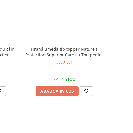
ru câini
Hrană umedă tip topper Nature's
Hrană usc
ction
Protection Superior Care cu Ton pentru
de tali
lt Small
câini adulți cu blană albă, pentru
Superior C
7,00 Lei
minarea
eliminarea petelor din jurul ochilor, 70g
Mini B
.5kg
eliminare
IN STOC
ADAUGA IN COS
AD