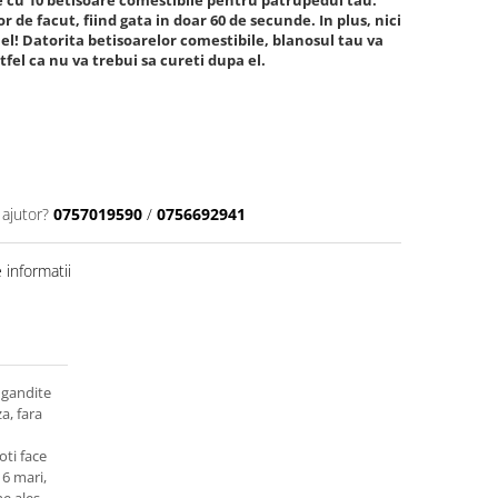
 cu 10 betisoare comestibile pentru patrupedul tau.
 de facut, fiind gata in doar 60 de secunde. In plus, nici
 el! Datorita betisoarelor comestibile, blanosul tau va
fel ca nu va trebui sa cureti dupa el.
 ajutor?
0757019590
/
0756692941
informatii
 gandite
a, fara
oti face
 6 mari,