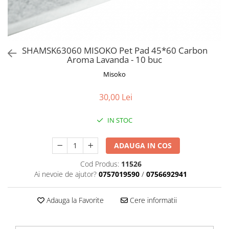
Orijen
Platinum
Prestige
Hrana umeda
SHAMSK63060 MISOKO Pet Pad 45*60 Carbon
Aroma Lavanda - 10 buc
Recompense caini
Misoko
Jucarii
Accesorii
30,00 Lei
Batoane branza Yak
IN STOC
Castroane si Dozatoare
Culcusuri
ADAUGA IN COS
Custi si Genti de Transport
Cod Produs:
11526
Diete veterinare
Ai nevoie de ajutor?
0757019590
/
0756692941
Hainute
Adauga la Favorite
Cere informatii
Inghetata
Lemne si coarne de cerb sau