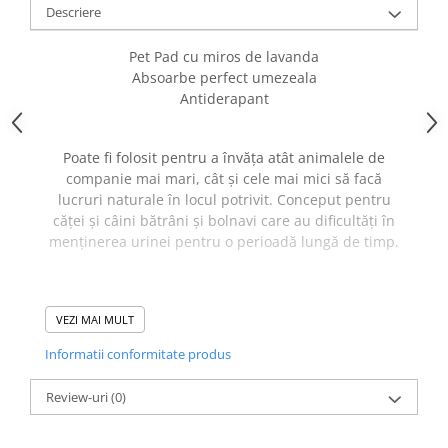
caprior
Descriere
Lese, Zgarzi & Hamuri
Pet Pad cu miros de lavanda
Perii si Piepteni
Absoarbe perfect umezeala
Produse Igiena si Ingrijire
Antiderapant
Saltele cu efect de racire
Poate fi folosit pentru a învăța atât animalele de
Suplimente
companie mai mari, cât și cele mai mici să facă
lucruri naturale în locul potrivit. Conceput pentru
căței și câini bătrâni și bolnavi care au dificultăți în
menținerea urinei pentru o perioadă lungă de timp.
Protectie in mai multe straturi:
VEZI MAI MULT
- protejeaza podelele, mobilierul si alte suprafete de
Informatii conformitate produs
pete si capteaza lichidele in interior.
- Primul strat este realizat dintr-un material foarte
Review-uri
(0)
subțire, dar absorbant rapid.
- Al doilea strat, realizat din hârtie absorbantă
conducătoare de miros, este special conceput pentru