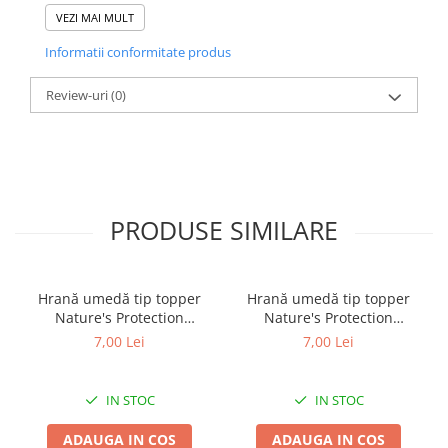
Culori asortate
VEZI MAI MULT
Informatii conformitate produs
Review-uri
(0)
PRODUSE SIMILARE
Hrană umedă tip topper
Hrană umedă tip topper
Nature's Protection
Nature's Protection
Superior Care cu Ton și
Superior Care cu Ton și
7,00 Lei
7,00 Lei
Biban de Mare pentru câini
Somon pentru câini adulți
adulți cu blană albă, pentru
cu blană albă, pentru
eliminarea petelor din jurul
eliminarea petelor din jurul
IN STOC
IN STOC
ochilor, 70g
ochilor, 70g
ADAUGA IN COS
ADAUGA IN COS