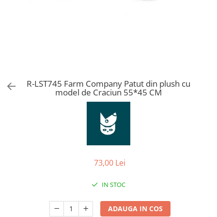
Orijen
Platinum
Prestige
Hrana umeda
Recompense caini
Jucarii
R-LST745 Farm Company Patut din plush cu
Accesorii
model de Craciun 55*45 CM
Batoane branza Yak
Castroane si Dozatoare
Culcusuri
Custi si Genti de Transport
73,00 Lei
Diete veterinare
Hainute
IN STOC
Inghetata
ADAUGA IN COS
Lemne si coarne de cerb sau