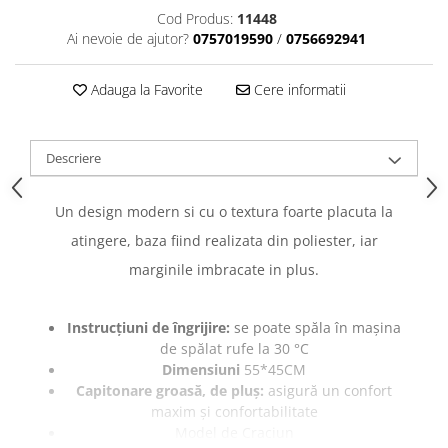
caprior
Cod Produs:
11448
Lese, Zgarzi & Hamuri
Ai nevoie de ajutor?
0757019590
/
0756692941
Perii si Piepteni
Adauga la Favorite
Cere informatii
Produse Igiena si Ingrijire
Saltele cu efect de racire
Suplimente
Descriere
Un design modern si cu o textura foarte placuta la
atingere, baza fiind realizata din poliester, iar
marginile imbracate in plus.
Instrucțiuni de îngrijire:
se poate spăla în mașina
de spălat rufe la 30 °C
Dimensiuni
55*45CM
Capitonare groasă, de pluș:
asigură un confort
maxim și confortabilitate
Model de Craciun