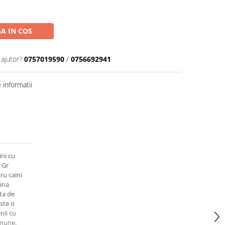
A IN COS
 ajutor?
0757019590
/
0756692941
informatii
ni cu
 Gr
ru caini
ina
ta de
este o
nii cu
omune.