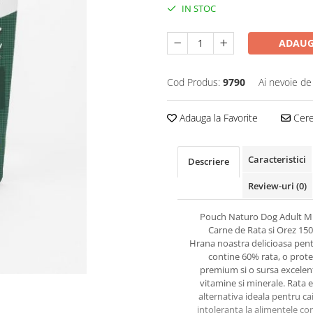
IN STOC
ADAUG
Cod Produs:
9790
Ai nevoie de
Adauga la Favorite
Cere 
Caracteristici
Descriere
Review-uri
(0)
Pouch Naturo Dog Adult Mi
Carne de Rata si Orez 150
Hrana noastra delicioasa pent
contine 60% rata, o prote
premium si o sursa excelen
vitamine si minerale. Rata 
alternativa ideala pentru cai
intoleranta la alimentele c