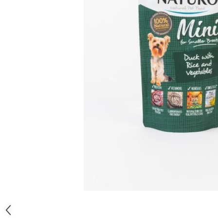
Orijen
Platinum
Prestige
Hrana umeda
Recompense caini
Jucarii
Accesorii
Batoane branza Yak
Castroane si Dozatoare
Culcusuri
Custi si Genti de Transport
Diete veterinare
Hainute
Inghetata
Lemne si coarne de cerb sau