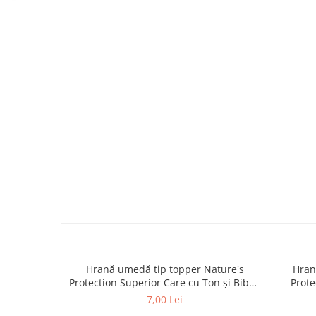
caprior
Lese, Zgarzi & Hamuri
Perii si Piepteni
Produse Igiena si Ingrijire
Saltele cu efect de racire
Suplimente
Hrană umedă tip topper Nature's
Hran
Protection Superior Care cu Ton și Biban
Prote
de Mare pentru câini adulți cu blană
Somon
7,00 Lei
albă, pentru eliminarea petelor din jurul
albă, pe