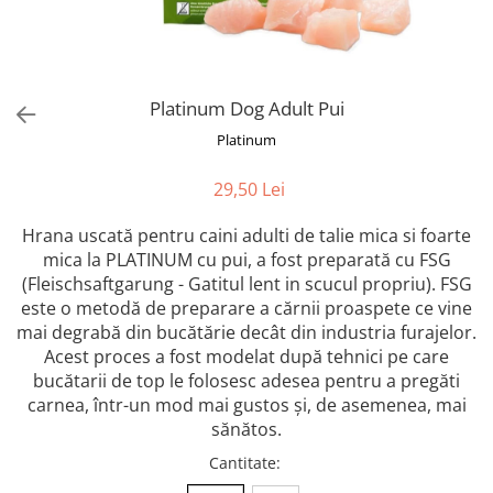
Orijen
Platinum
Prestige
Hrana umeda
Platinum Dog Adult Pui
Recompense caini
Platinum
Jucarii
29,50 Lei
Accesorii
Hrana uscată pentru caini adulti de talie mica si foarte
Batoane branza Yak
mica la PLATINUM cu pui, a fost preparată cu FSG
Castroane si Dozatoare
(Fleischsaftgarung - Gatitul lent in scucul propriu). FSG
Culcusuri
este o metodă de preparare a cărnii proaspete ce vine
mai degrabă din bucătărie decât din industria furajelor.
Custi si Genti de Transport
Acest proces a fost modelat după tehnici pe care
Diete veterinare
bucătarii de top le folosesc adesea pentru a pregăti
carnea, într-un mod mai gustos și, de asemenea, mai
Hainute
sănătos.
Inghetata
Cantitate
:
Lemne si coarne de cerb sau