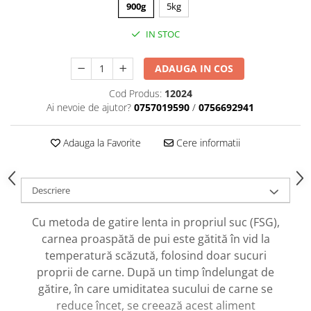
caprior
900g
5kg
Lese, Zgarzi & Hamuri
IN STOC
Perii si Piepteni
Produse Igiena si Ingrijire
ADAUGA IN COS
Saltele cu efect de racire
Cod Produs:
12024
Ai nevoie de ajutor?
0757019590
/
0756692941
Suplimente
Adauga la Favorite
Cere informatii
Descriere
Cu metoda de gatire lenta in propriul suc (FSG),
carnea proaspătă de pui este gătită în vid la
temperatură scăzută, folosind doar sucuri
proprii de carne. După un timp îndelungat de
gătire, în care umiditatea sucului de carne se
reduce încet, se creează acest aliment