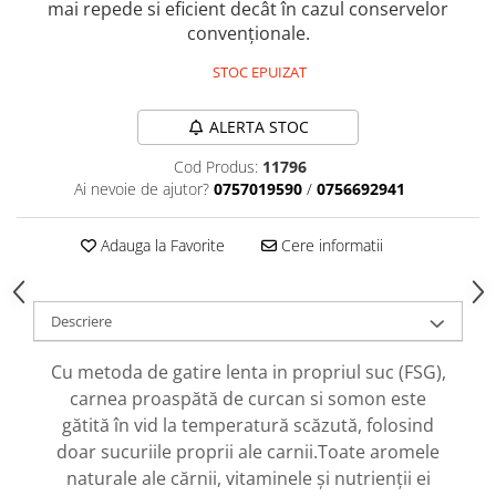
caprior
mai repede si eficient decât în ​​cazul conservelor
convenționale.
Lese, Zgarzi & Hamuri
Perii si Piepteni
STOC EPUIZAT
Produse Igiena si Ingrijire
ALERTA STOC
Saltele cu efect de racire
Cod Produs:
11796
Suplimente
Ai nevoie de ajutor?
0757019590
/
0756692941
Adauga la Favorite
Cere informatii
Descriere
Cu metoda de gatire lenta in propriul suc (FSG),
carnea proaspătă de curcan si somon este
gătită în vid la temperatură scăzută, folosind
doar sucuriile proprii ale carnii.Toate aromele
naturale ale cărnii, vitaminele și nutrienții ei