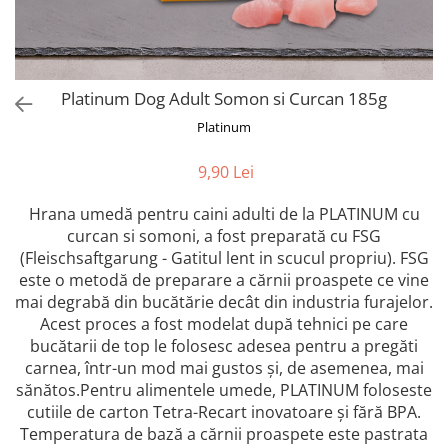
Orijen
Platinum
Prestige
Hrana umeda
Platinum Dog Adult Somon si Curcan 185g
Recompense caini
Platinum
Jucarii
9,90 Lei
Accesorii
Hrana umedă pentru caini adulti de la PLATINUM cu
Batoane branza Yak
curcan si somoni, a fost preparată cu FSG
Castroane si Dozatoare
(Fleischsaftgarung - Gatitul lent in scucul propriu). FSG
Culcusuri
este o metodă de preparare a cărnii proaspete ce vine
mai degrabă din bucătărie decât din industria furajelor.
Custi si Genti de Transport
Acest proces a fost modelat după tehnici pe care
Diete veterinare
bucătarii de top le folosesc adesea pentru a pregăti
carnea, într-un mod mai gustos și, de asemenea, mai
Hainute
sănătos.Pentru alimentele umede, PLATINUM foloseste
Inghetata
cutiile de carton Tetra-Recart inovatoare și fără BPA.
Lemne si coarne de cerb sau
Temperatura de bază a cărnii proaspete este pastrata