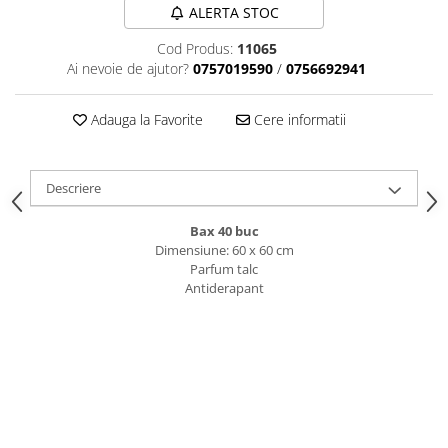
caprior
ALERTA STOC
Lese, Zgarzi & Hamuri
Cod Produs:
11065
Perii si Piepteni
Ai nevoie de ajutor?
0757019590
/
0756692941
Produse Igiena si Ingrijire
Adauga la Favorite
Cere informatii
Saltele cu efect de racire
Suplimente
Descriere
Bax 40 buc
Dimensiune: 60 x 60 cm
Parfum talc
Antiderapant