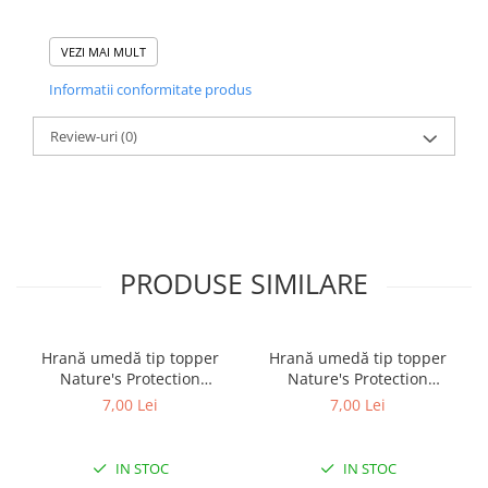
VEZI MAI MULT
Informatii conformitate produs
Review-uri
(0)
PRODUSE SIMILARE
Hrană umedă tip topper
Hrană umedă tip topper
Nature's Protection
Nature's Protection
Superior Care cu Ton și
Superior Care cu Ton și
7,00 Lei
7,00 Lei
Biban de Mare pentru câini
Somon pentru câini adulți
adulți cu blană albă, pentru
cu blană albă, pentru
eliminarea petelor din jurul
eliminarea petelor din jurul
IN STOC
IN STOC
ochilor, 70g
ochilor, 70g