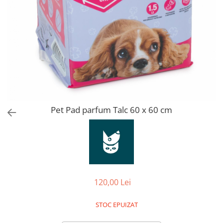
Orijen
Platinum
Prestige
Hrana umeda
Recompense caini
Jucarii
Accesorii
Batoane branza Yak
Pet Pad parfum Talc 60 x 60 cm
Castroane si Dozatoare
Culcusuri
Custi si Genti de Transport
Diete veterinare
120,00 Lei
Hainute
Inghetata
STOC EPUIZAT
Lemne si coarne de cerb sau