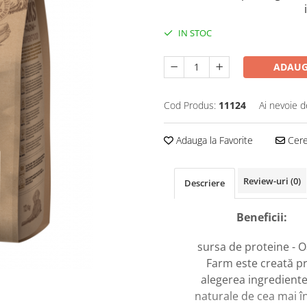
IN STOC
ADAUG
Cod Produs:
11124
Ai nevoie d
Adauga la Favorite
Cere 
Review-uri
(0)
Descriere
Beneficii:
sursa de proteine - O
Farm este creată pr
alegerea ingrediente
naturale de cea mai î