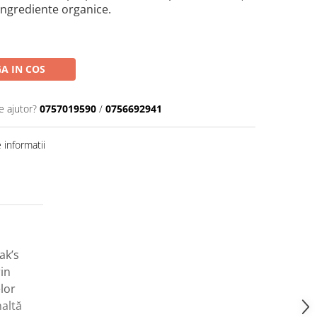
ingrediente organice.
A IN COS
e ajutor?
0757019590
/
0756692941
informatii
ak’s
in
lor
naltă