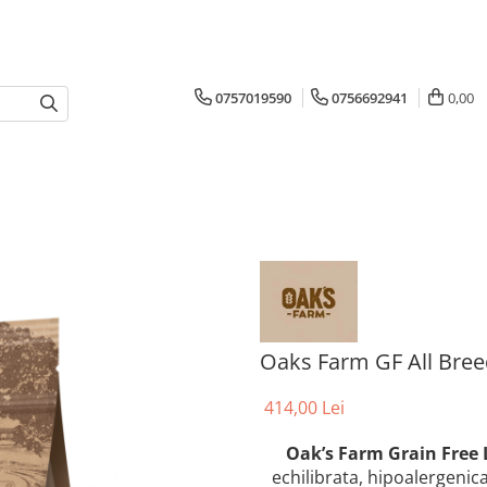
0757019590
0756692941
0,00
Oaks Farm GF All Bree
414,00 Lei
Oak’s Farm Grain Free 
echilibrata, hipoalergenic