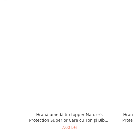
caprior
Lese, Zgarzi & Hamuri
Perii si Piepteni
Produse Igiena si Ingrijire
Saltele cu efect de racire
Suplimente
Hrană umedă tip topper Nature's
Hran
Protection Superior Care cu Ton și Biban
Prote
de Mare pentru câini adulți cu blană
Somon
7,00 Lei
albă, pentru eliminarea petelor din jurul
albă, pe