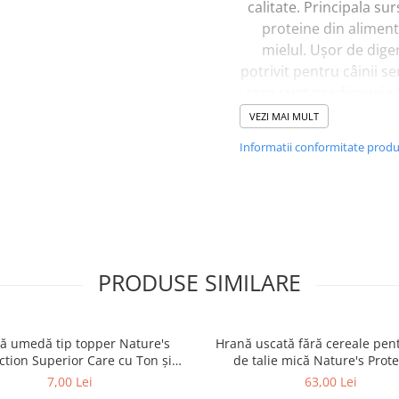
calitate. Principala su
proteine din aliment
mielul. Ușor de diger
potrivit pentru câinii sen
care sunt predispuși s
probleme cu pielea 
VEZI MAI MULT
tulburări digestive. M
Informatii conformitate prod
este extrem de bogat în
Bogat in vitamine
- C
vitaminele A, D3, E, 
intaresc sistemul imuni
nervos al animalutului,
blana si pielea oferind
PRODUSE SIMILARE
stralucire sanatoasa
naturala.
ă umedă tip topper Nature's
Hrană uscată fără cereale pent
Compozitie:
ction Superior Care cu Ton și
de talie mică Nature's Prote
 pentru câini adulți cu blană
Superior Care White Dogs Adu
7,00 Lei
carne de miel 43 % (usc
63,00 Lei
ntru eliminarea petelor din jurul
Breeds, Pește Alb, pentru eli