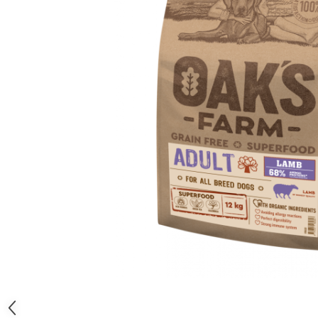
Orijen
Platinum
Prestige
Hrana umeda
Recompense caini
Jucarii
Accesorii
Batoane branza Yak
Castroane si Dozatoare
Culcusuri
Custi si Genti de Transport
Diete veterinare
Hainute
Inghetata
Lemne si coarne de cerb sau