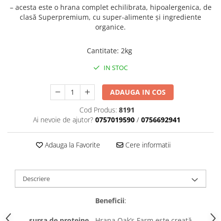
caprior
– acesta este o hrana complet echilibrata, hipoalergenica, de
Lese, Zgarzi & Hamuri
clasă Superpremium, cu super-alimente și ingrediente
organice.
Perii si Piepteni
Produse Igiena si Ingrijire
Cantitate
:
2kg
Saltele cu efect de racire
IN STOC
Suplimente
ADAUGA IN COS
Cod Produs:
8191
Ai nevoie de ajutor?
0757019590
/
0756692941
Adauga la Favorite
Cere informatii
Descriere
Beneficii
:
sursa de proteine
- Hrana Oak’s Farm este creată