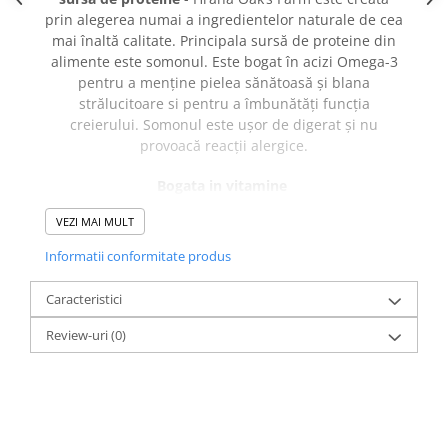
prin alegerea numai a ingredientelor naturale de cea
mai înaltă calitate. Principala sursă de proteine din
alimente este somonul. Este bogat în acizi Omega-3
pentru a menține pielea sănătoasă și blana
strălucitoare si pentru a îmbunătăți funcția
creierului. Somonul este ușor de digerat și nu
provoacă reacții alergice.
Bogata in vitamine
Contine vitaminele A, D3, E, care intaresc sistemul
VEZI MAI MULT
imunitar si nervos al animalutului, ajuta blana si
pielea oferindu-le o stralucire sanatoasa si naturala.
Informatii conformitate produs
Compozitie:
Caracteristici
somon 46 % (uscat si macinat fin), fulgi de cartofi,
Review-uri
(0)
mazare, grasime de pasare, cartofi dulci, faina de
krill (min. 4 %), pulpa de sfecla de zahar, ulei de
somon (1,5 %), seminte de in, fructo-oligozaharide
(FOS), extract de yucca, fructe de padure goji (0,1 %),
ceai verde (0,05 %), galbenele uscate (0,02 %).