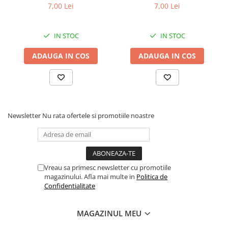
Superior Care cu Ton și
Superior Care cu Ton și
brute – 15 %, cenușă brută – 9 %, calciu – 1,4 %,
7,00 Lei
7,00 Lei
Biban de Mare pentru câini
Somon pentru câini adulți
fosfor – 1 %, potasiu – 0,6 %, sodiu – 0,4 %, acizi grași
adulți cu blană albă, pentru
cu blană albă, pentru
Omega-3 – 0,85 %, acizi grași Omega-6 – 2,48 %.
eliminarea petelor din jurul
eliminarea petelor din jurul
IN STOC
IN STOC
A se păstra într-un loc răcoros și uscat - temperatura
ochilor, 70g
ochilor, 70g
nu trebuie să depășească +25 ⁰C.
ADAUGA IN COS
ADAUGA IN COS
Newsletter
Nu rata ofertele si promotiile noastre
Vreau sa primesc newsletter cu promotiile
magazinului. Afla mai multe in
Politica de
Confidentialitate
MAGAZINUL MEU