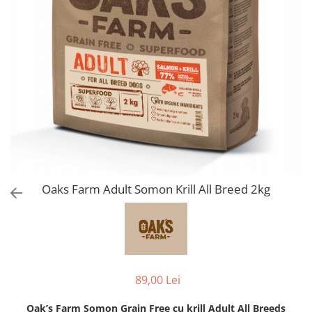
Orijen
Platinum
Prestige
Hrana umeda
Recompense caini
Jucarii
Accesorii
Batoane branza Yak
Castroane si Dozatoare
Oaks Farm Adult Somon Krill All Breed 2kg
Culcusuri
Custi si Genti de Transport
Diete veterinare
Hainute
Inghetata
89,00 Lei
Lemne si coarne de cerb sau
Oak’s Farm Somon Grain Free cu krill Adult All Breeds