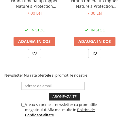
Hrană umedă tip topper
Hrană umedă tip topper
Nature's Protection
Nature's Protection
Superior Care cu Ton și
Superior Care cu Ton și
7,00 Lei
7,00 Lei
Biban de Mare pentru câini
Somon pentru câini adulți
adulți cu blană albă, pentru
cu blană albă, pentru
eliminarea petelor din jurul
eliminarea petelor din jurul
IN STOC
IN STOC
ochilor, 70g
ochilor, 70g
ADAUGA IN COS
ADAUGA IN COS
Newsletter
Nu rata ofertele si promotiile noastre
Vreau sa primesc newsletter cu promotiile
magazinului. Afla mai multe in
Politica de
Confidentialitate