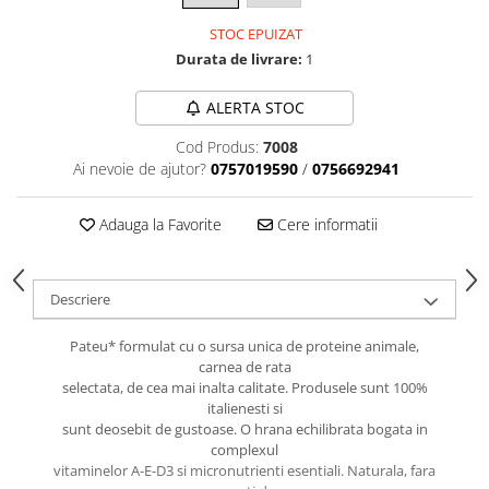
caprior
STOC EPUIZAT
Lese, Zgarzi & Hamuri
Durata de livrare:
1
Perii si Piepteni
Produse Igiena si Ingrijire
ALERTA STOC
Saltele cu efect de racire
Cod Produs:
7008
Ai nevoie de ajutor?
0757019590
/
0756692941
Suplimente
Adauga la Favorite
Cere informatii
Descriere
Pateu* formulat cu o sursa unica de proteine animale,
carnea de rata
selectata, de cea mai inalta calitate. Produsele sunt 100%
italienesti si
sunt deosebit de gustoase. O hrana echilibrata bogata in
complexul
vitaminelor A-E-D3 si micronutrienti esentiali. Naturala, fara