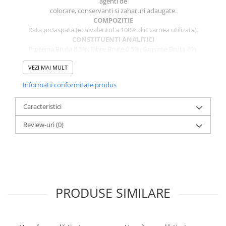
agenti de
colorare, conservanti si zaharuri adaugate.
COMPOZITIE
Rata proaspata (echivalentul a 100% din carnea utilizata).
CONSTITUENTI ANALITICI
Proteina Bruta 8,5%, Fibre Brute 0,5%, Grasime Bruta 6%,
Cenusa Bruta 1,5%, Umiditate 80%.
VEZI MAI MULT
ADITIVI (PER KG): ADITIVI NUTRITIONALI
Vitamina A 1500 IU, Vitamina D3 120 IU, Vitamina E 25 mg, E6
Informatii conformitate produs
(Zinc) 25 mg, E2 (Iod) 0,28mg,
E5 (Mangan) 1,25 mg, E1 (Fier) 20 mg.
Caracteristici
CANTITATEA ZILNICA RECOMANDATA
Greutate caine 4-8 kg – 325-550 grame produs
Review-uri
(0)
Greutate caine 9-14 kg – 600-840 grame produs
Greutate caine 15-24 kg – 880-1255 grame produs
Greutate caine 25-34 kg – 1295-1630 grame produs
Greutate caine +35 kg – +1665 grame produs
PRODUSE SIMILARE