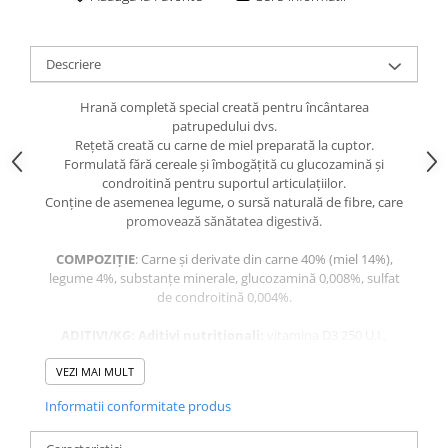
caprior
Lese, Zgarzi & Hamuri
Descriere
Perii si Piepteni
Produse Igiena si Ingrijire
Hrană completă special creată pentru încântarea
patrupedului dvs.
Saltele cu efect de racire
Reţetă creată cu carne de miel preparată la cuptor.
Suplimente
Formulată fără cereale şi îmbogăţită cu glucozamină şi
condroitină pentru suportul articulaţiilor.
Conţine de asemenea legume, o sursă naturală de fibre, care
promovează sănătatea digestivă.
COMPOZIŢIE
: Carne şi derivate din carne 40% (miel 14%),
legume 4%, substanţe minerale, glucozamină 0,008%, sulfat
de condroitină 0,004%.
ADITIVI/KG: Aditivi nutriţionali:
vitamina D3 250 U.I.,
vitamina E 8 mg.
VEZI MAI MULT
CONSTITUENŢI ANALITICI:
umiditate 80,5%, proteină 8%
Informatii conformitate produs
conţinut în grăsimi 5,5%, cenuşă brută 2%, fibre brute 0,5%.