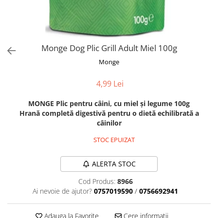
Orijen
Platinum
Prestige
Hrana umeda
Monge Dog Plic Grill Adult Miel 100g
Recompense caini
Monge
Jucarii
4,99 Lei
Accesorii
MONGE Plic pentru câini, cu miel şi legume 100g
Batoane branza Yak
Hrană completă digestivă pentru o dietă echilibrată a
Castroane si Dozatoare
câinilor
Culcusuri
STOC EPUIZAT
Custi si Genti de Transport
ALERTA STOC
Diete veterinare
Hainute
Cod Produs:
8966
Ai nevoie de ajutor?
0757019590
/
0756692941
Inghetata
Lemne si coarne de cerb sau
Adauga la Favorite
Cere informatii