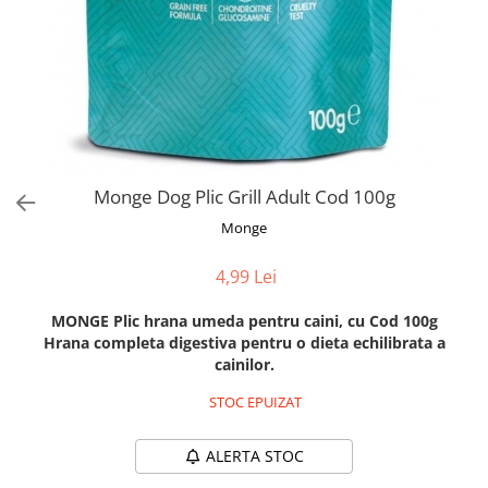
Orijen
Platinum
Prestige
Hrana umeda
Recompense caini
Jucarii
Monge Dog Plic Grill Adult Cod 100g
Accesorii
Monge
Batoane branza Yak
Castroane si Dozatoare
4,99 Lei
Culcusuri
MONGE Plic hrana umeda pentru caini, cu Cod 100g
Custi si Genti de Transport
Hrana completa digestiva pentru o dieta echilibrata a
cainilor.
Diete veterinare
Hainute
STOC EPUIZAT
Inghetata
ALERTA STOC
Lemne si coarne de cerb sau