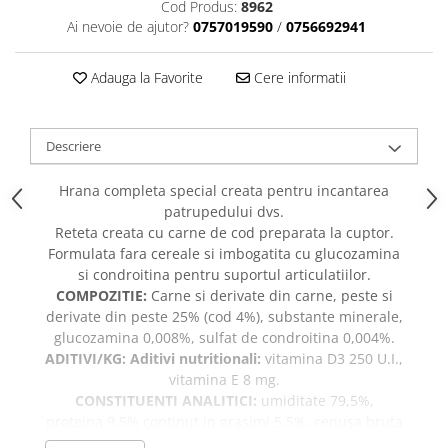
caprior
Cod Produs:
8962
Ai nevoie de ajutor?
0757019590
/
0756692941
Lese, Zgarzi & Hamuri
Perii si Piepteni
Adauga la Favorite
Cere informatii
Produse Igiena si Ingrijire
Saltele cu efect de racire
Descriere
Suplimente
Hrana completa special creata pentru incantarea
patrupedului dvs.
Reteta creata cu carne de cod preparata la cuptor.
Formulata fara cereale si imbogatita cu glucozamina
si condroitina pentru suportul articulatiilor.
COMPOZITIE:
Carne si derivate din carne, peste si
derivate din peste 25% (cod 4%), substante minerale,
glucozamina 0,008%, sulfat de condroitina 0,004%.
ADITIVI/KG: Aditivi nutritionali:
vitamina D3 250 U.I.,
vitamina E 8 mg.
CONSTITUENTI ANALITICI:
umiditate 79,5%,
proteina 9,5% continut in grasimi 5,5%, cenusa bruta
1,6%, fibre brute 0,5%