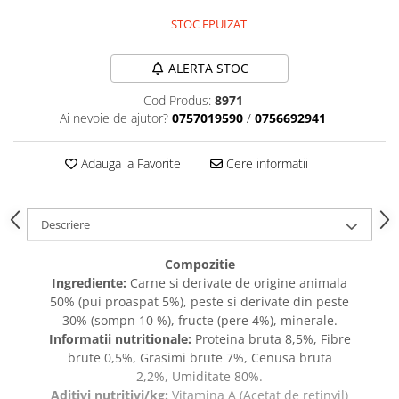
caprior
STOC EPUIZAT
Lese, Zgarzi & Hamuri
Perii si Piepteni
ALERTA STOC
Produse Igiena si Ingrijire
Cod Produs:
8971
Saltele cu efect de racire
Ai nevoie de ajutor?
0757019590
/
0756692941
Suplimente
Adauga la Favorite
Cere informatii
Descriere
Compozitie
Ingrediente:
Carne si derivate de origine animala
50% (pui proaspat 5%), peste si derivate din peste
30% (sompn 10 %), fructe (pere 4%), minerale.
Informatii nutritionale:
Proteina bruta 8,5%, Fibre
brute 0,5%, Grasimi brute 7%, Cenusa bruta
2,2%, Umiditate 80%.
Aditivi nutritivi/kg:
Vitamina A (Acetat de retinyil)