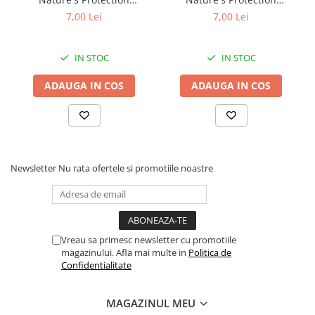
Superior Care cu Ton și
Superior Care cu Ton și
7,00 Lei
7,00 Lei
Biban de Mare pentru câini
Somon pentru câini adulți
adulți cu blană albă, pentru
cu blană albă, pentru
eliminarea petelor din jurul
eliminarea petelor din jurul
IN STOC
IN STOC
ochilor, 70g
ochilor, 70g
ADAUGA IN COS
ADAUGA IN COS
Newsletter
Nu rata ofertele si promotiile noastre
Vreau sa primesc newsletter cu promotiile
magazinului. Afla mai multe in
Politica de
Confidentialitate
MAGAZINUL MEU