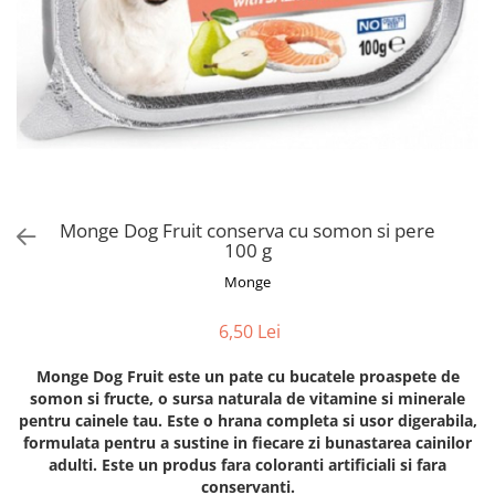
Orijen
Platinum
Prestige
Hrana umeda
Recompense caini
Jucarii
Accesorii
Monge Dog Fruit conserva cu somon si pere
Batoane branza Yak
100 g
Castroane si Dozatoare
Monge
Culcusuri
6,50 Lei
Custi si Genti de Transport
Diete veterinare
Monge Dog Fruit este un pate cu bucatele proaspete de
somon si fructe, o sursa naturala de vitamine si minerale
Hainute
pentru cainele tau. Este o hrana completa si usor digerabila,
Inghetata
formulata pentru a sustine in fiecare zi bunastarea cainilor
adulti. Este un produs fara coloranti artificiali si fara
Lemne si coarne de cerb sau
conservanti.