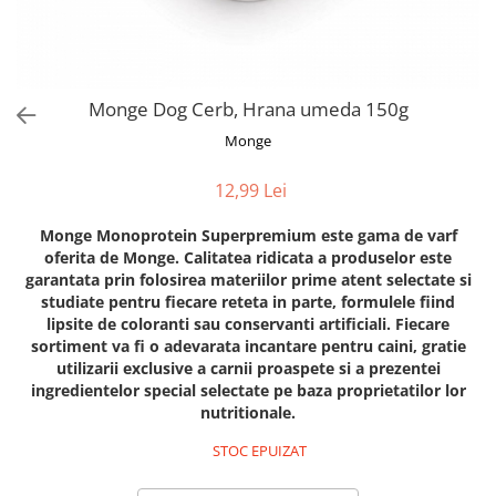
Orijen
Platinum
Prestige
Hrana umeda
Monge Dog Cerb, Hrana umeda 150g
Recompense caini
Monge
Jucarii
12,99 Lei
Accesorii
Monge Monoprotein Superpremium este gama de varf
Batoane branza Yak
oferita de Monge. Calitatea ridicata a produselor este
Castroane si Dozatoare
garantata prin folosirea materiilor prime atent selectate si
studiate pentru fiecare reteta in parte, formulele fiind
Culcusuri
lipsite de coloranti sau conservanti artificiali. Fiecare
Custi si Genti de Transport
sortiment va fi o adevarata incantare pentru caini, gratie
utilizarii exclusive a carnii proaspete si a prezentei
Diete veterinare
ingredientelor special selectate pe baza proprietatilor lor
Hainute
nutritionale.
Inghetata
STOC EPUIZAT
Lemne si coarne de cerb sau