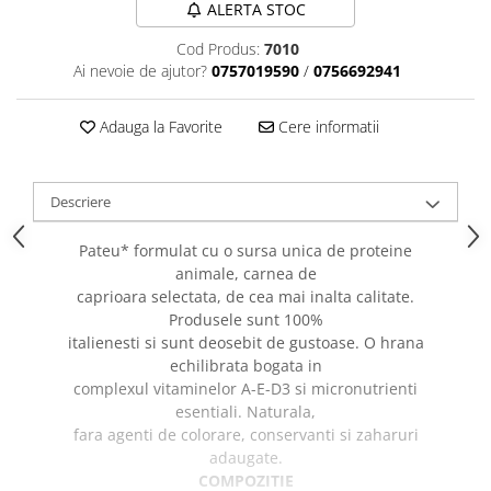
caprior
ALERTA STOC
Lese, Zgarzi & Hamuri
Cod Produs:
7010
Ai nevoie de ajutor?
0757019590
/
0756692941
Perii si Piepteni
Produse Igiena si Ingrijire
Adauga la Favorite
Cere informatii
Saltele cu efect de racire
Suplimente
Descriere
Pateu* formulat cu o sursa unica de proteine
animale, carnea de
caprioara selectata, de cea mai inalta calitate.
Produsele sunt 100%
italienesti si sunt deosebit de gustoase. O hrana
echilibrata bogata in
complexul vitaminelor A-E-D3 si micronutrienti
esentiali. Naturala,
fara agenti de colorare, conservanti si zaharuri
adaugate.
COMPOZITIE