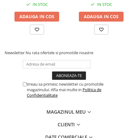
eliminarea petelor din jurul
eliminarea petelor din jurul
IN STOC
IN STOC
ochilor, 70g
ochilor, 70g
ADAUGA IN COS
ADAUGA IN COS
Newsletter
Nu rata ofertele si promotiile noastre
Vreau sa primesc newsletter cu promotiile
magazinului. Afla mai multe in
Politica de
Confidentialitate
MAGAZINUL MEU
CLIENTI
DATE COMERCIALE