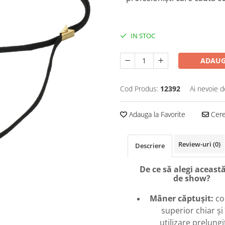
IN STOC
ADAUG
Cod Produs:
12392
Ai nevoie d
Adauga la Favorite
Cere 
Review-uri
(0)
Descriere
De ce să alegi această
de show?
Mâner căptușit:
co
superior chiar și 
utilizare prelungi