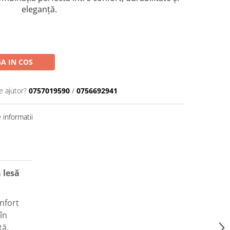
eleganță.
A IN COS
e ajutor?
0757019590
/
0756692941
informatii
 lesă
nfort
în
tă.