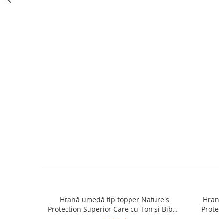
caprior
Lese, Zgarzi & Hamuri
Perii si Piepteni
Produse Igiena si Ingrijire
Saltele cu efect de racire
Suplimente
Hrană umedă tip topper Nature's
Hran
Protection Superior Care cu Ton și Biban
Prote
de Mare pentru câini adulți cu blană
Somon