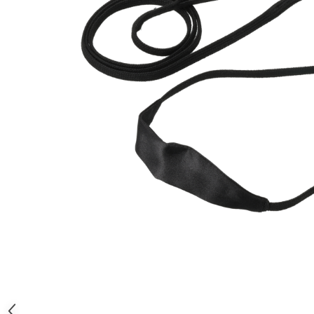
Orijen
Platinum
Prestige
Hrana umeda
Recompense caini
Jucarii
Accesorii
Batoane branza Yak
Castroane si Dozatoare
Culcusuri
Custi si Genti de Transport
Diete veterinare
Hainute
Inghetata
Lemne si coarne de cerb sau