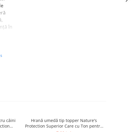
de
eră
ă,
ență în
finat:
l de
pentru
us
ptușit
iv din
care
ciri
leri
ru câini
Hrană umedă tip topper Nature's
Hrană usc
ction
Protection Superior Care cu Ton pentru
de tali
nică)
lt Small
câini adulți cu blană albă, pentru
Superior C