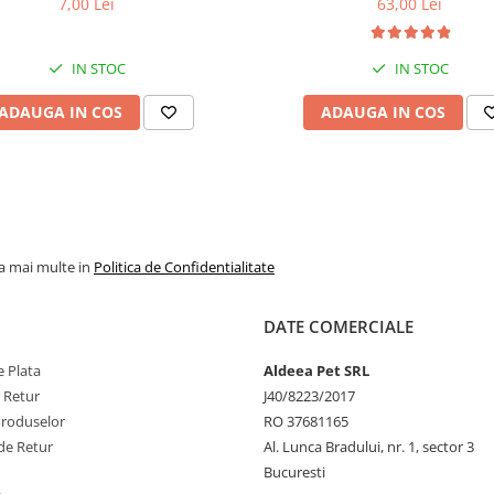
7,00 Lei
63,00 Lei
Lățime:
0,5 c
ntru eliminarea petelor din jurul
Breeds, Pește Alb, pentru eli
ochilor, 70g
petelor din jurul ochilor, 1
Concepută pentr
IN STOC
IN STOC
performanță, gând
pentru confort – les
ADAUGA IN COS
ADAUGA IN COS
prezentare MISOKO es
partener de încreder
fiecare competiți
la mai multe in
Politica de Confidentialitate
DATE COMERCIALE
 Plata
Aldeea Pet SRL
e Retur
J40/8223/2017
Produselor
RO 37681165
de Retur
Al. Lunca Bradului, nr. 1, sector 3
Bucuresti