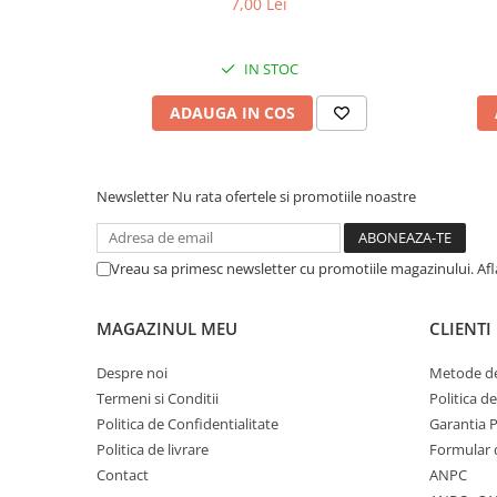
7,00 Lei
albă, pentru eliminarea petelor din jurul
albă, pe
ochilor, 70g
IN STOC
ADAUGA IN COS
Newsletter
Nu rata ofertele si promotiile noastre
Vreau sa primesc newsletter cu promotiile magazinului. Af
MAGAZINUL MEU
CLIENTI
Despre noi
Metode de
Termeni si Conditii
Politica d
Politica de Confidentialitate
Garantia 
Politica de livrare
Formular 
Contact
ANPC