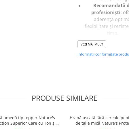
Recomandată 
profesioniști:
of
aderență optim
flexibilitate și rezist
timp.
Design practic și ra
VEZI MAI MULT
ideal pentru ringu
prezentare, dar și 
Informatii conformitate prod
antrenamente.
Specificații:
Material:
bumbac că
Swivel:
cuplaj rotat
PRODUSE SIMILARE
cupru – pentru miș
liberă și fără răsu
Ideală pentru:
hand
ă umedă tip topper Nature's
Hrană uscată fără cereale pent
profesioniști
ction Superior Care cu Ton și
de talie mică Nature's Prote
Lungime:
140 cm (u
 pentru câini adulți cu blană
Superior Care White Dogs Adu