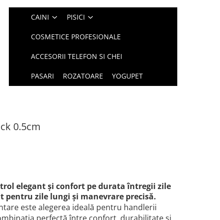
CAINI
PISICI
COSMETICE PROFESIONALE
ACCESORII TELEFON SI CHEI
PASARI
ROZATOARE
YOGUPET
ack 0.5cm
rol elegant și confort pe durata întregii zile
t pentru zile lungi și manevrare precisă.
ntare este alegerea ideală pentru handlerii
mbinația perfectă între confort, durabilitate și