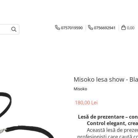
0757019590
0756692941
0,00
Misoko lesa show - Bl
Misoko
180,00 Lei
Lesă de prezentare – cont
Control elegant, crea
Această lesă de preze
profesioniști care caută co