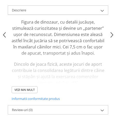
caprior
Lese, Zgarzi & Hamuri
Descriere
Perii si Piepteni
Figura de dinozaur, cu detalii jucăușe,
Produse Igiena si Ingrijire
stimulează curiozitatea și devine un „partener”
Saltele cu efect de racire
ușor de recunoscut. Dimensiunea este aleasă
astfel încât jucăria să se potrivească confortabil
Suplimente
în maxilarul câinilor mici. Cei 7,5 cm o fac ușor
de apucat, transportat și adus înapoi.
Dincolo de joaca fizică, aceste jocuri de aport
contribuie la consolidarea legăturii dintre câine
și stăpân și ajută la exersarea comenzilor
precum „adu” și „dă”.
Latexul se curăță ușor cu o lavetă umedă, iar
VEZI MAI MULT
culoarea verde intens ajută la identificarea
Informatii conformitate produs
rapidă a jucăriei în iarbă sau pe podea.
Review-uri
(0)
Jucăria este destinată utilizării sub