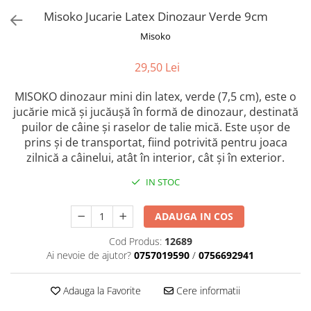
Orijen
Misoko Jucarie Latex Dinozaur Verde 9cm
Platinum
Misoko
Prestige
Hrana umeda
29,50 Lei
Recompense caini
MISOKO dinozaur mini din latex, verde (7,5 cm), este o
Jucarii
jucărie mică și jucăușă în formă de dinozaur, destinată
puilor de câine și raselor de talie mică. Este ușor de
Accesorii
prins și de transportat, fiind potrivită pentru joaca
Batoane branza Yak
zilnică a câinelui, atât în interior, cât și în exterior.
Castroane si Dozatoare
IN STOC
Culcusuri
Custi si Genti de Transport
ADAUGA IN COS
Diete veterinare
Cod Produs:
12689
Ai nevoie de ajutor?
0757019590
/
0756692941
Hainute
Inghetata
Adauga la Favorite
Cere informatii
Lemne si coarne de cerb sau