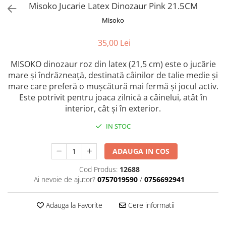
Misoko Jucarie Latex Dinozaur Pink 21.5CM
Orijen
Platinum
Misoko
Prestige
35,00 Lei
Hrana umeda
Recompense caini
MISOKO dinozaur roz din latex (21,5 cm) este o jucărie
mare și îndrăzneață, destinată câinilor de talie medie și
Jucarii
mare care preferă o mușcătură mai fermă și jocul activ.
Accesorii
Este potrivit pentru joaca zilnică a câinelui, atât în
interior, cât și în exterior.
Batoane branza Yak
Castroane si Dozatoare
IN STOC
Culcusuri
ADAUGA IN COS
Custi si Genti de Transport
Cod Produs:
12688
Diete veterinare
Ai nevoie de ajutor?
0757019590
/
0756692941
Hainute
Inghetata
Adauga la Favorite
Cere informatii
Lemne si coarne de cerb sau