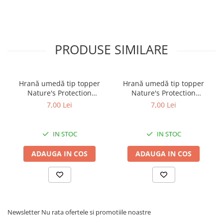
periodic suprafața de latex pentru eventuale
crăpături și se depozitează într-un loc uscat.
Destinată utilizării sub supraveghere.
PRODUSE SIMILARE
Hrană umedă tip topper
Hrană umedă tip topper
Nature's Protection
Nature's Protection
Superior Care cu Ton și
Superior Care cu Ton și
7,00 Lei
7,00 Lei
Biban de Mare pentru câini
Somon pentru câini adulți
adulți cu blană albă, pentru
cu blană albă, pentru
eliminarea petelor din jurul
eliminarea petelor din jurul
IN STOC
IN STOC
ochilor, 70g
ochilor, 70g
ADAUGA IN COS
ADAUGA IN COS
Newsletter
Nu rata ofertele si promotiile noastre