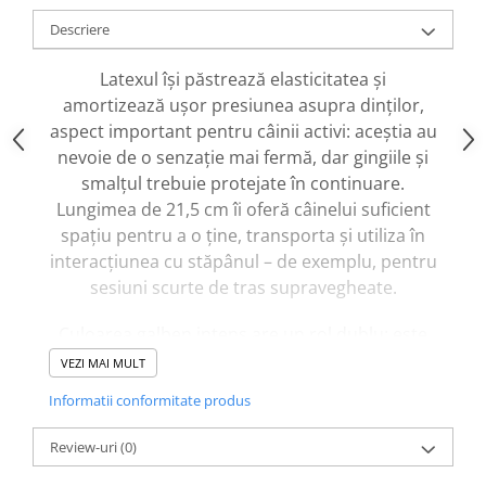
caprior
Descriere
Lese, Zgarzi & Hamuri
Perii si Piepteni
Latexul își păstrează elasticitatea și
amortizează ușor presiunea asupra dinților,
Produse Igiena si Ingrijire
aspect important pentru câinii activi: aceștia au
Saltele cu efect de racire
nevoie de o senzație mai fermă, dar gingiile și
Suplimente
smalțul trebuie protejate în continuare.
Lungimea de 21,5 cm îi oferă câinelui suficient
spațiu pentru a o ține, transporta și utiliza în
interacțiunea cu stăpânul – de exemplu, pentru
sesiuni scurte de tras supravegheate.
Culoarea galben intens are un rol dublu: este
jucăușă și, mai ales, foarte vizibilă în iarbă, pe
VEZI MAI MULT
câmp sau pe suprafețe interioare deschise.
Informatii conformitate produs
Dacă jucăria este scăpată în timpul plimbării
sau pe podea, poate fi observată rapid.
Review-uri
(0)
Se curăță ușor cu o lavetă umedă, se verifică