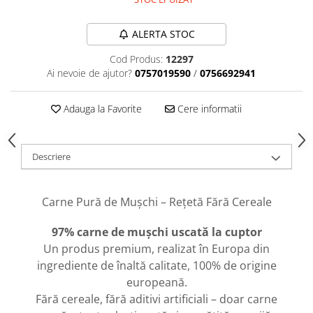
caprior
Lese, Zgarzi & Hamuri
ALERTA STOC
Perii si Piepteni
Cod Produs:
12297
Produse Igiena si Ingrijire
Ai nevoie de ajutor?
0757019590
/
0756692941
Saltele cu efect de racire
Adauga la Favorite
Cere informatii
Suplimente
Descriere
Carne Pură de Mușchi – Rețetă Fără Cereale
97% carne de mușchi uscată la cuptor
Un produs premium, realizat în Europa din
ingrediente de înaltă calitate, 100% de origine
europeană.
Fără cereale, fără aditivi artificiali – doar carne