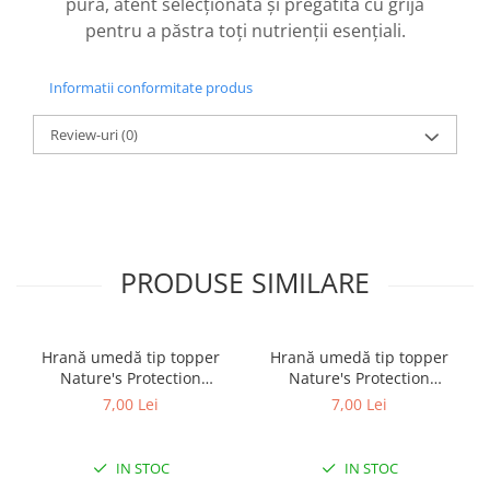
pură, atent selecționată și pregătită cu grijă
pentru a păstra toți nutrienții esențiali.
Informatii conformitate produs
Review-uri
(0)
PRODUSE SIMILARE
Hrană umedă tip topper
Hrană umedă tip topper
Nature's Protection
Nature's Protection
Superior Care cu Ton și
Superior Care cu Ton și
7,00 Lei
7,00 Lei
Biban de Mare pentru câini
Somon pentru câini adulți
adulți cu blană albă, pentru
cu blană albă, pentru
eliminarea petelor din jurul
eliminarea petelor din jurul
IN STOC
IN STOC
ochilor, 70g
ochilor, 70g