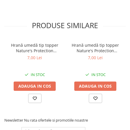
PRODUSE SIMILARE
Hrană umedă tip topper
Hrană umedă tip topper
Nature's Protection
Nature's Protection
Superior Care cu Ton și
Superior Care cu Ton și
7,00 Lei
7,00 Lei
Biban de Mare pentru câini
Somon pentru câini adulți
adulți cu blană albă, pentru
cu blană albă, pentru
eliminarea petelor din jurul
eliminarea petelor din jurul
IN STOC
IN STOC
ochilor, 70g
ochilor, 70g
ADAUGA IN COS
ADAUGA IN COS
Newsletter
Nu rata ofertele si promotiile noastre