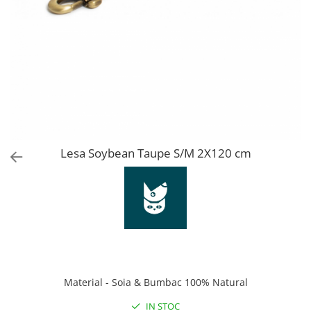
Orijen
Platinum
Prestige
Hrana umeda
Recompense caini
Jucarii
Accesorii
Batoane branza Yak
Lesa Soybean Taupe S/M 2X120 cm
Castroane si Dozatoare
Culcusuri
Custi si Genti de Transport
Diete veterinare
Hainute
Inghetata
Material - Soia & Bumbac 100% Natural
Lemne si coarne de cerb sau
IN STOC