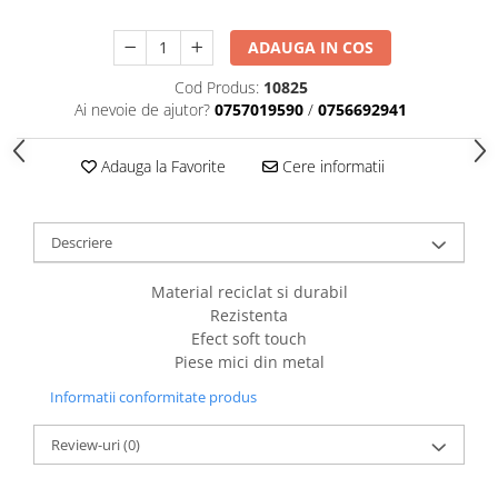
caprior
Lese, Zgarzi & Hamuri
ADAUGA IN COS
Perii si Piepteni
Cod Produs:
10825
Produse Igiena si Ingrijire
Ai nevoie de ajutor?
0757019590
/
0756692941
Saltele cu efect de racire
Adauga la Favorite
Cere informatii
Suplimente
Descriere
Material reciclat si durabil
Rezistenta
Efect soft touch
Piese mici din metal
Informatii conformitate produs
Review-uri
(0)