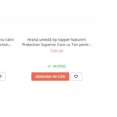
ru câini
Hrană umedă tip topper Nature's
Hrană usc
ction
Protection Superior Care cu Ton pentru
de tali
lt Small
câini adulți cu blană albă, pentru
Superior C
7,00 Lei
minarea
eliminarea petelor din jurul ochilor, 70g
Mini B
.5kg
eliminare
IN STOC
ADAUGA IN COS
AD