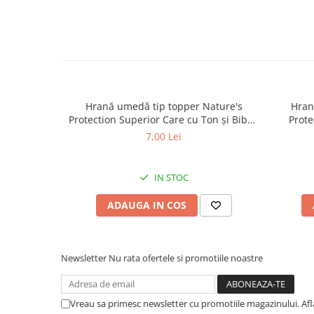
caprior
Lese, Zgarzi & Hamuri
Perii si Piepteni
Produse Igiena si Ingrijire
Saltele cu efect de racire
Hrană umedă tip topper Nature's
Hran
Suplimente
Protection Superior Care cu Ton și Biban
Prote
de Mare pentru câini adulți cu blană
Somon
7,00 Lei
albă, pentru eliminarea petelor din jurul
albă, pe
ochilor, 70g
IN STOC
ADAUGA IN COS
Newsletter
Nu rata ofertele si promotiile noastre
Vreau sa primesc newsletter cu promotiile magazinului. Af