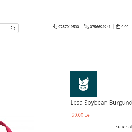
0757019590
0756692941
0,00
Lesa Soybean Burgun
59,00 Lei
Materia