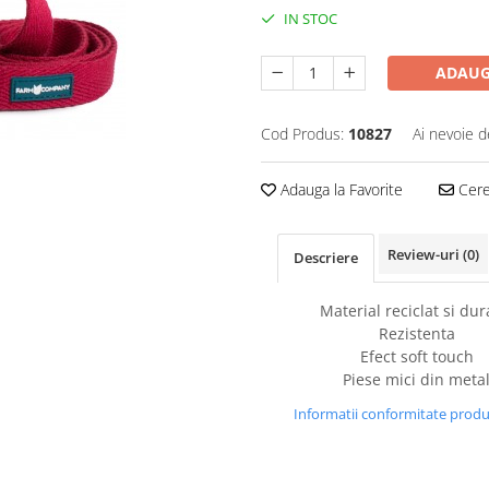
IN STOC
ADAUG
Cod Produs:
10827
Ai nevoie d
Adauga la Favorite
Cere 
Review-uri
(0)
Descriere
Material reciclat si dur
Rezistenta
Efect soft touch
Piese mici din meta
Informatii conformitate prod