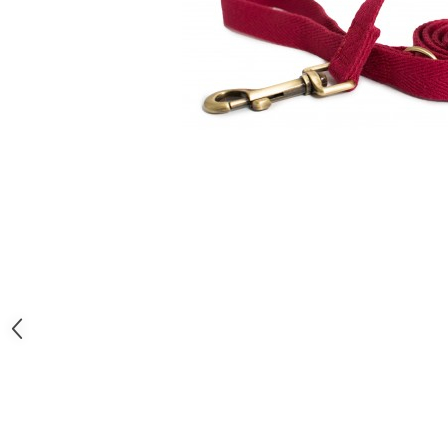
Orijen
Platinum
Prestige
Hrana umeda
Recompense caini
Jucarii
Accesorii
Batoane branza Yak
Castroane si Dozatoare
Culcusuri
Custi si Genti de Transport
Diete veterinare
Hainute
Inghetata
Lemne si coarne de cerb sau