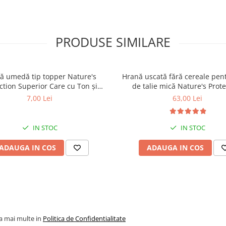
PRODUSE SIMILARE
ă umedă tip topper Nature's
Hrană uscată fără cereale pent
ction Superior Care cu Ton și
de talie mică Nature's Prote
 pentru câini adulți cu blană
Superior Care White Dogs Adu
7,00 Lei
63,00 Lei
ntru eliminarea petelor din jurul
Breeds, Pește Alb, pentru eli
ochilor, 70g
petelor din jurul ochilor, 1
IN STOC
IN STOC
ADAUGA IN COS
ADAUGA IN COS
la mai multe in
Politica de Confidentialitate