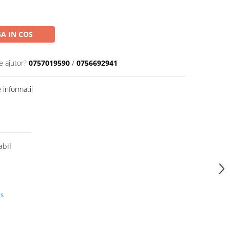
A IN COS
e ajutor?
0757019590
/
0756692941
informatii
abil
l
us