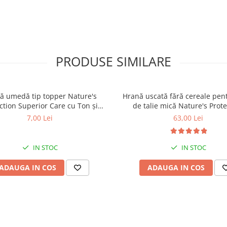
PRODUSE SIMILARE
ă umedă tip topper Nature's
Hrană uscată fără cereale pent
ction Superior Care cu Ton și
de talie mică Nature's Prote
 pentru câini adulți cu blană
Superior Care White Dogs Adu
7,00 Lei
63,00 Lei
ntru eliminarea petelor din jurul
Breeds, Pește Alb, pentru eli
ochilor, 70g
petelor din jurul ochilor, 1
IN STOC
IN STOC
ADAUGA IN COS
ADAUGA IN COS