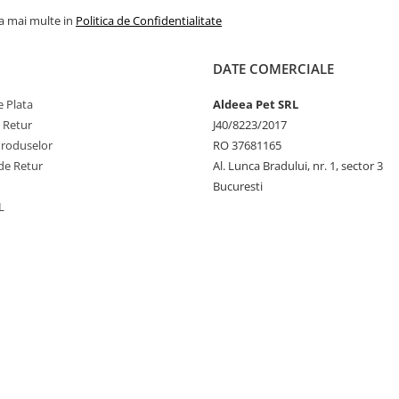
la mai multe in
Politica de Confidentialitate
DATE COMERCIALE
 Plata
Aldeea Pet SRL
e Retur
J40/8223/2017
Produselor
RO 37681165
de Retur
Al. Lunca Bradului, nr. 1, sector 3
Bucuresti
L