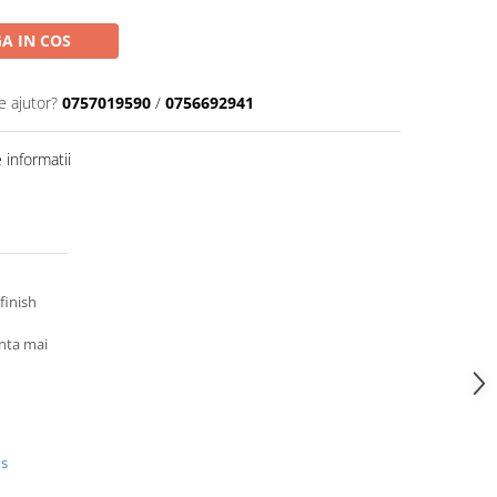
A IN COS
e ajutor?
0757019590
/
0756692941
informatii
finish
enta mai
us