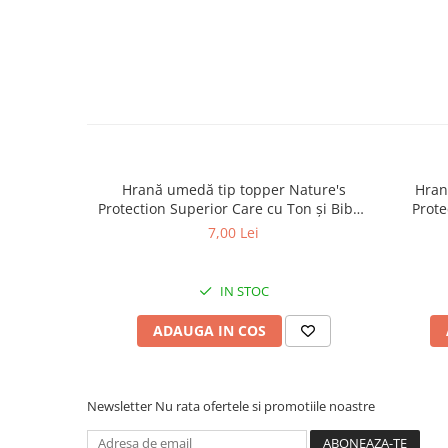
caprior
Lese, Zgarzi & Hamuri
Perii si Piepteni
Produse Igiena si Ingrijire
Saltele cu efect de racire
Suplimente
Hrană umedă tip topper Nature's
Hran
Protection Superior Care cu Ton și Biban
Prote
de Mare pentru câini adulți cu blană
Somon
7,00 Lei
albă, pentru eliminarea petelor din jurul
albă, pe
ochilor, 70g
IN STOC
ADAUGA IN COS
Newsletter
Nu rata ofertele si promotiile noastre