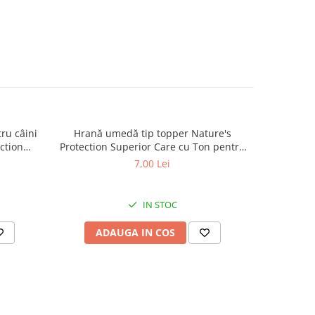
ru câini
Hrană umedă tip topper Nature's
Hrană usc
ction
Protection Superior Care cu Ton pentru
de tali
lt Small
câini adulți cu blană albă, pentru
Superior C
7,00 Lei
minarea
eliminarea petelor din jurul ochilor, 70g
Mini B
.5kg
eliminare
IN STOC
ADAUGA IN COS
AD