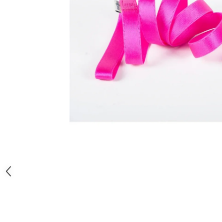
Orijen
Platinum
Prestige
Hrana umeda
Recompense caini
Jucarii
Accesorii
Batoane branza Yak
Castroane si Dozatoare
Culcusuri
Custi si Genti de Transport
Diete veterinare
Hainute
Inghetata
Lemne si coarne de cerb sau