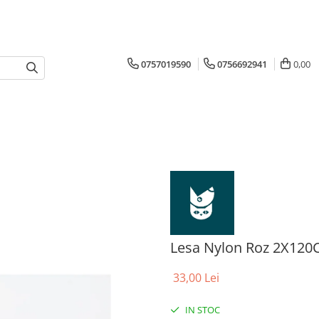
0757019590
0756692941
0,00
Lesa Nylon Roz 2X12
33,00 Lei
IN STOC