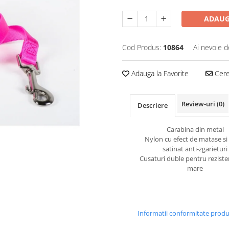
ADAUG
Cod Produs:
10864
Ai nevoie d
Adauga la Favorite
Cere 
Review-uri
(0)
Descriere
Carabina din metal
Nylon cu efect de matase si 
satinat anti-zgarieturi
Cusaturi duble pentru rezist
mare
Informatii conformitate prod