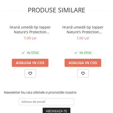
PRODUSE SIMILARE
Hrană umedă tip topper
Hrană umedă tip topper
Nature's Protection
Nature's Protection
Superior Care cu Ton și
Superior Care cu Ton și
7,00 Lei
7,00 Lei
Biban de Mare pentru câini
Somon pentru câini adulți
adulți cu blană albă, pentru
cu blană albă, pentru
eliminarea petelor din jurul
eliminarea petelor din jurul
IN STOC
IN STOC
ochilor, 70g
ochilor, 70g
ADAUGA IN COS
ADAUGA IN COS
Newsletter
Nu rata ofertele si promotiile noastre