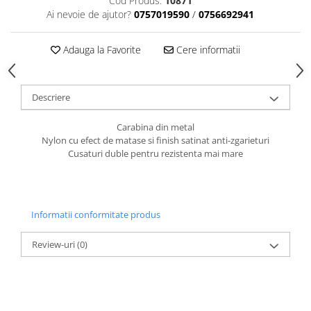
Cod Produs:
10871
caprior
Ai nevoie de ajutor?
0757019590
/
0756692941
Lese, Zgarzi & Hamuri
Perii si Piepteni
Adauga la Favorite
Cere informatii
Produse Igiena si Ingrijire
Saltele cu efect de racire
Descriere
Suplimente
Carabina din metal
Nylon cu efect de matase si finish satinat anti-zgarieturi
Cusaturi duble pentru rezistenta mai mare
Informatii conformitate produs
Review-uri
(0)