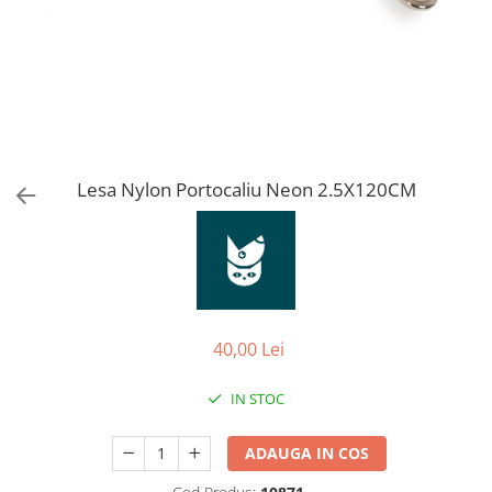
Orijen
Platinum
Prestige
Hrana umeda
Recompense caini
Jucarii
Lesa Nylon Portocaliu Neon 2.5X120CM
Accesorii
Batoane branza Yak
Castroane si Dozatoare
Culcusuri
Custi si Genti de Transport
40,00 Lei
Diete veterinare
IN STOC
Hainute
Inghetata
ADAUGA IN COS
Lemne si coarne de cerb sau