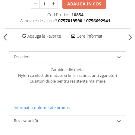
caprior
ADAUGA IN COS
Lese, Zgarzi & Hamuri
Cod Produs:
10854
Perii si Piepteni
Ai nevoie de ajutor?
0757019590
/
0756692941
Produse Igiena si Ingrijire
Adauga la Favorite
Cere informatii
Saltele cu efect de racire
Suplimente
Descriere
Carabina din metal
Nylon cu efect de matase si finish satinat anti-zgarieturi
Cusaturi duble pentru rezistenta mai mare
Informatii conformitate produs
Review-uri
(0)