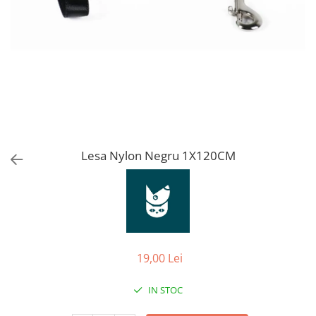
Orijen
Platinum
Prestige
Hrana umeda
Recompense caini
Jucarii
Accesorii
Batoane branza Yak
Lesa Nylon Negru 1X120CM
Castroane si Dozatoare
Culcusuri
Custi si Genti de Transport
Diete veterinare
19,00 Lei
Hainute
Inghetata
IN STOC
Lemne si coarne de cerb sau