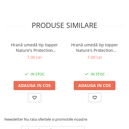
PRODUSE SIMILARE
Hrană umedă tip topper
Hrană umedă tip topper
Nature's Protection
Nature's Protection
Superior Care cu Ton și
Superior Care cu Ton și
7,00 Lei
7,00 Lei
Biban de Mare pentru câini
Somon pentru câini adulți
adulți cu blană albă, pentru
cu blană albă, pentru
eliminarea petelor din jurul
eliminarea petelor din jurul
IN STOC
IN STOC
ochilor, 70g
ochilor, 70g
ADAUGA IN COS
ADAUGA IN COS
Newsletter
Nu rata ofertele si promotiile noastre