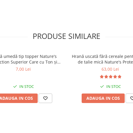
PRODUSE SIMILARE
ă umedă tip topper Nature's
Hrană uscată fără cereale pent
ction Superior Care cu Ton și
de talie mică Nature's Prote
 pentru câini adulți cu blană
Superior Care White Dogs Adu
7,00 Lei
63,00 Lei
ntru eliminarea petelor din jurul
Breeds, Pește Alb, pentru eli
ochilor, 70g
petelor din jurul ochilor, 1
IN STOC
IN STOC
ADAUGA IN COS
ADAUGA IN COS