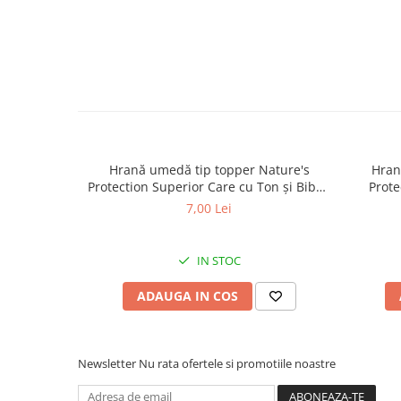
caprior
Lese, Zgarzi & Hamuri
Perii si Piepteni
Produse Igiena si Ingrijire
Saltele cu efect de racire
Suplimente
Hrană umedă tip topper Nature's
Hran
Protection Superior Care cu Ton și Biban
Prote
de Mare pentru câini adulți cu blană
Somon
7,00 Lei
albă, pentru eliminarea petelor din jurul
albă, pe
ochilor, 70g
IN STOC
ADAUGA IN COS
Newsletter
Nu rata ofertele si promotiile noastre