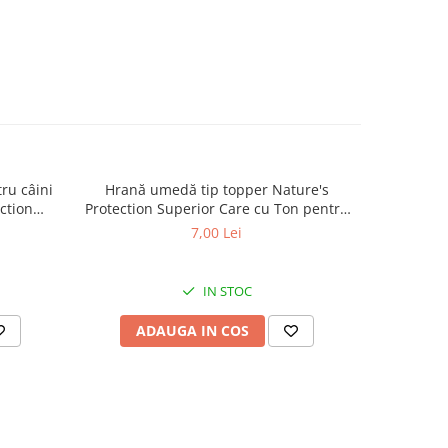
ru câini
Hrană umedă tip topper Nature's
Hrană usc
ction
Protection Superior Care cu Ton pentru
de tali
lt Small
câini adulți cu blană albă, pentru
Superior C
7,00 Lei
minarea
eliminarea petelor din jurul ochilor, 70g
Mini B
.5kg
eliminare
IN STOC
ADAUGA IN COS
AD