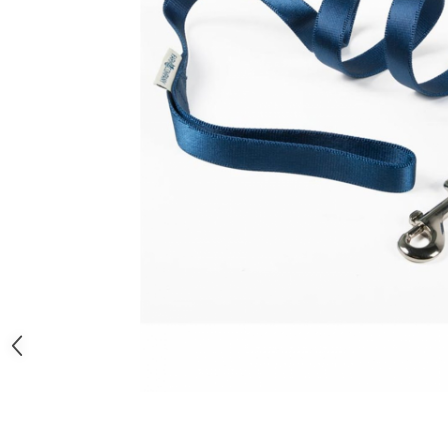
Orijen
Platinum
Prestige
Hrana umeda
Recompense caini
Jucarii
Accesorii
Batoane branza Yak
Castroane si Dozatoare
Culcusuri
Custi si Genti de Transport
Diete veterinare
Hainute
Inghetata
Lemne si coarne de cerb sau