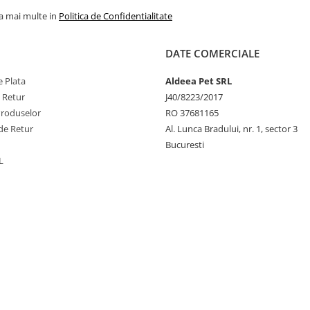
la mai multe in
Politica de Confidentialitate
DATE COMERCIALE
 Plata
Aldeea Pet SRL
e Retur
J40/8223/2017
Produselor
RO 37681165
de Retur
Al. Lunca Bradului, nr. 1, sector 3
Bucuresti
L