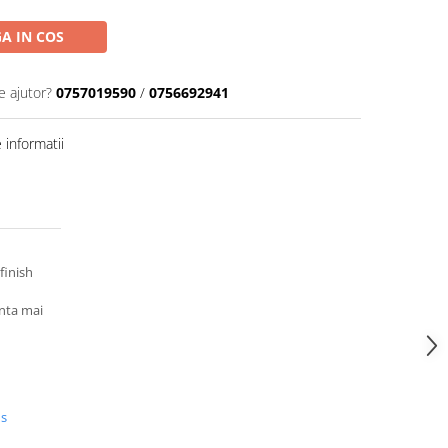
A IN COS
e ajutor?
0757019590
/
0756692941
informatii
finish
enta mai
us