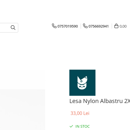
0757019590
0756692941
0,00
Lesa Nylon Albastru 
33,00 Lei
IN STOC