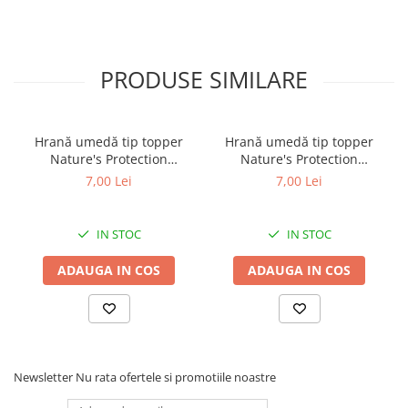
PRODUSE SIMILARE
Hrană umedă tip topper
Hrană umedă tip topper
Nature's Protection
Nature's Protection
Superior Care cu Ton și
Superior Care cu Ton și
7,00 Lei
7,00 Lei
Biban de Mare pentru câini
Somon pentru câini adulți
adulți cu blană albă, pentru
cu blană albă, pentru
eliminarea petelor din jurul
eliminarea petelor din jurul
IN STOC
IN STOC
ochilor, 70g
ochilor, 70g
ADAUGA IN COS
ADAUGA IN COS
Newsletter
Nu rata ofertele si promotiile noastre