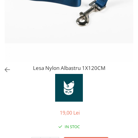
Orijen
Platinum
Prestige
Hrana umeda
Recompense caini
Jucarii
Accesorii
Batoane branza Yak
Lesa Nylon Albastru 1X120CM
Castroane si Dozatoare
Culcusuri
Custi si Genti de Transport
Diete veterinare
19,00 Lei
Hainute
Inghetata
IN STOC
Lemne si coarne de cerb sau