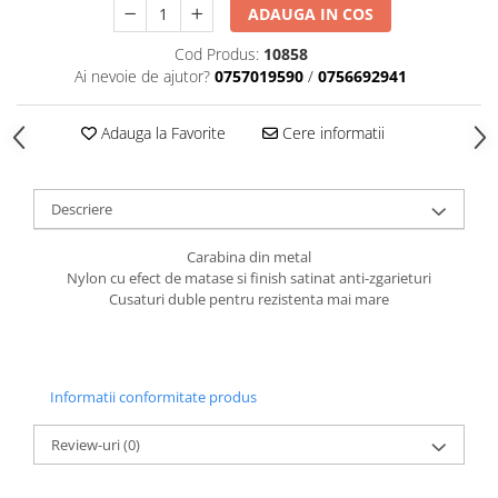
caprior
ADAUGA IN COS
Lese, Zgarzi & Hamuri
Cod Produs:
10858
Perii si Piepteni
Ai nevoie de ajutor?
0757019590
/
0756692941
Produse Igiena si Ingrijire
Adauga la Favorite
Cere informatii
Saltele cu efect de racire
Suplimente
Descriere
Carabina din metal
Nylon cu efect de matase si finish satinat anti-zgarieturi
Cusaturi duble pentru rezistenta mai mare
Informatii conformitate produs
Review-uri
(0)