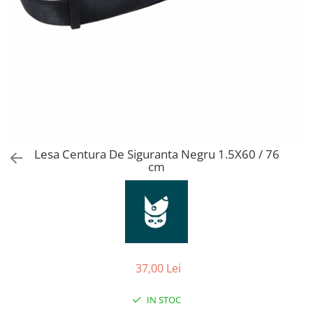
Orijen
Platinum
Prestige
Hrana umeda
Recompense caini
Jucarii
Accesorii
Batoane branza Yak
Lesa Centura De Siguranta Negru 1.5X60 / 76
cm
Castroane si Dozatoare
Culcusuri
Custi si Genti de Transport
Diete veterinare
Hainute
37,00 Lei
Inghetata
IN STOC
Lemne si coarne de cerb sau