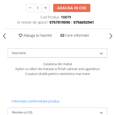
caprior
ADAUGA IN COS
Lese, Zgarzi & Hamuri
Perii si Piepteni
Cod Produs:
10879
Ai nevoie de ajutor?
0757019590
/
0756692941
Produse Igiena si Ingrijire
Saltele cu efect de racire
Adauga la Favorite
Cere informatii
Suplimente
Descriere
Carabina din metal
Nylon cu efect de matase si finish satinat anti-zgarieturi
Cusaturi duble pentru rezistenta mai mare
Informatii conformitate produs
Review-uri
(0)