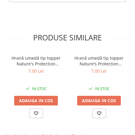
PRODUSE SIMILARE
Hrană umedă tip topper
Hrană umedă tip topper
Nature's Protection
Nature's Protection
Superior Care cu Ton și
Superior Care cu Ton și
7,00 Lei
7,00 Lei
Biban de Mare pentru câini
Somon pentru câini adulți
adulți cu blană albă, pentru
cu blană albă, pentru
eliminarea petelor din jurul
eliminarea petelor din jurul
IN STOC
IN STOC
ochilor, 70g
ochilor, 70g
ADAUGA IN COS
ADAUGA IN COS