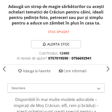
caprior
Adaugă un strop de magie sărbătorilor cu acești
Lese, Zgarzi & Hamuri
ochelari tematici de Crăciun pentru câini, ideali
Perii si Piepteni
pentru ședințe foto, petreceri sau pur și simplu
pentru a aduce un zâmbet în plus în casa ta.
Produse Igiena si Ingrijire
Saltele cu efect de racire
STOC EPUIZAT
Suplimente
ALERTA STOC
Cod Produs:
12480
Ai nevoie de ajutor?
0757019590
/
0756692941
Adauga la Favorite
Cere informatii
Descriere
Disponibili în mai multe modele adorabile –
inspirați de Moș Crăciun, elfi, reni și brăduți –
acești ochelari sunt creați special pentru a