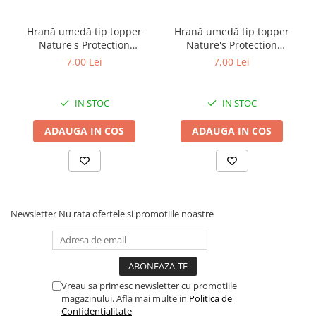
• Ochelari decorați ca un brăduț de Crăciun
Hrană umedă tip topper
Hrană umedă tip topper
🐾 Pentru cine sunt potriviți?
Nature's Protection
Nature's Protection
Superior Care cu Ton și
Superior Care cu Ton și
7,00 Lei
7,00 Lei
Pentru câini mici, medii și mari care acceptă
Biban de Mare pentru câini
Somon pentru câini adulți
adulți cu blană albă, pentru
cu blană albă, pentru
accesorii. Perfecți pentru petrecerea de
eliminarea petelor din jurul
eliminarea petelor din jurul
IN STOC
IN STOC
Crăciun a familiei sau pentru o ședință foto
ochilor, 70g
ochilor, 70g
plină de farmec.
ADAUGA IN COS
ADAUGA IN COS
Newsletter
Nu rata ofertele si promotiile noastre
Vreau sa primesc newsletter cu promotiile
magazinului. Afla mai multe in
Politica de
Confidentialitate