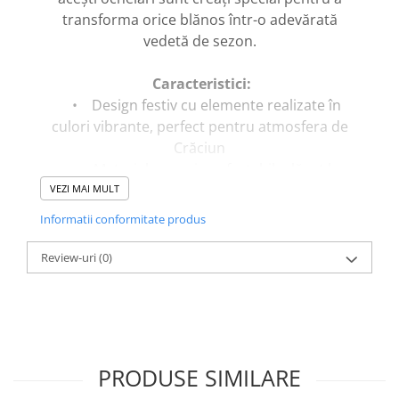
transforma orice blănos într-o adevărată
vedetă de sezon.
Caracteristici:
• Design festiv cu elemente realizate în
culori vibrante, perfect pentru atmosfera de
Crăciun
• Material ușor și confortabil, plăcut la
atingere și sigur pentru animale
VEZI MAI MULT
• Dimensiune potrivită pentru majoritatea
Informatii conformitate produs
câinilor, rămâne fix fără a deranja
• Ideal pentru fotografii, evenimente,
Review-uri
(0)
petreceri și postări adorabile pe social media
Modele disponibile:
• Ochelari cu pălărioară roșie decorată
• Ochelari cu coarne de ren și ornamente
PRODUSE SIMILARE
• Ochelari cu figura lui Moș Crăciun