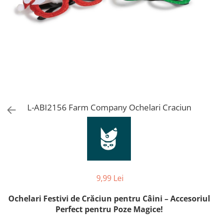
Orijen
Platinum
Prestige
Hrana umeda
Recompense caini
Jucarii
Accesorii
Batoane branza Yak
L-ABI2156 Farm Company Ochelari Craciun
Castroane si Dozatoare
Culcusuri
Custi si Genti de Transport
Diete veterinare
9,99 Lei
Hainute
Inghetata
Ochelari Festivi de Crăciun pentru Câini – Accesoriul
Perfect pentru Poze Magice!
Lemne si coarne de cerb sau