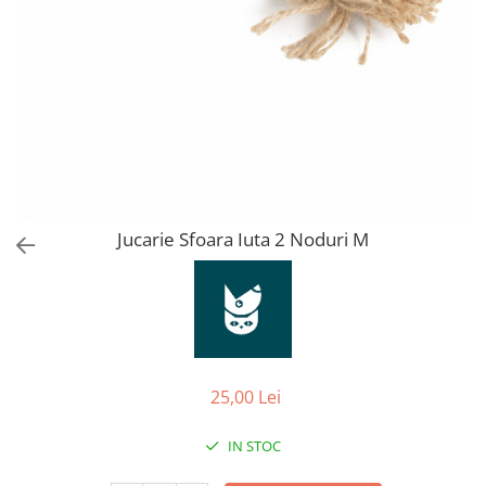
Orijen
Platinum
Prestige
Hrana umeda
Recompense caini
Jucarii
Accesorii
Batoane branza Yak
Jucarie Sfoara Iuta 2 Noduri M
Castroane si Dozatoare
Culcusuri
Custi si Genti de Transport
Diete veterinare
25,00 Lei
Hainute
Inghetata
IN STOC
Lemne si coarne de cerb sau