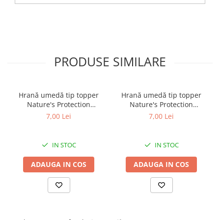
PRODUSE SIMILARE
Hrană umedă tip topper
Hrană umedă tip topper
Nature's Protection
Nature's Protection
Superior Care cu Ton și
Superior Care cu Ton și
7,00 Lei
7,00 Lei
Biban de Mare pentru câini
Somon pentru câini adulți
adulți cu blană albă, pentru
cu blană albă, pentru
eliminarea petelor din jurul
eliminarea petelor din jurul
IN STOC
IN STOC
ochilor, 70g
ochilor, 70g
ADAUGA IN COS
ADAUGA IN COS