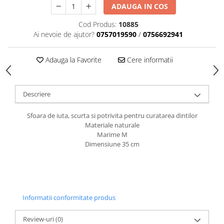
caprior
ADAUGA IN COS
Lese, Zgarzi & Hamuri
Cod Produs:
10885
Perii si Piepteni
Ai nevoie de ajutor?
0757019590
/
0756692941
Produse Igiena si Ingrijire
Adauga la Favorite
Cere informatii
Saltele cu efect de racire
Suplimente
Descriere
Sfoara de iuta, scurta si potrivita pentru curatarea dintilor
Materiale naturale
Marime M
Dimensiune 35 cm
Informatii conformitate produs
Review-uri
(0)