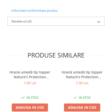
Informatii conformitate produs
Review-uri
(0)
PRODUSE SIMILARE
Hrană umedă tip topper
Hrană umedă tip topper
Nature's Protection
Nature's Protection
Superior Care cu Ton și
Superior Care cu Ton și
7,00 Lei
7,00 Lei
Biban de Mare pentru câini
Somon pentru câini adulți
adulți cu blană albă, pentru
cu blană albă, pentru
eliminarea petelor din jurul
eliminarea petelor din jurul
IN STOC
IN STOC
ochilor, 70g
ochilor, 70g
ADAUGA IN COS
ADAUGA IN COS