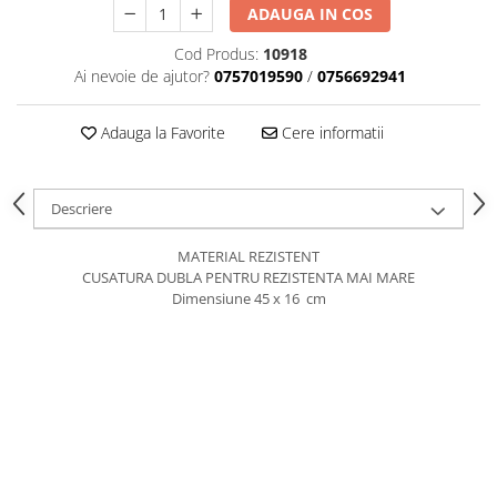
caprior
ADAUGA IN COS
Lese, Zgarzi & Hamuri
Cod Produs:
10918
Perii si Piepteni
Ai nevoie de ajutor?
0757019590
/
0756692941
Produse Igiena si Ingrijire
Adauga la Favorite
Cere informatii
Saltele cu efect de racire
Suplimente
Descriere
MATERIAL REZISTENT
CUSATURA DUBLA PENTRU REZISTENTA MAI MARE
Dimensiune 45 x 16 cm