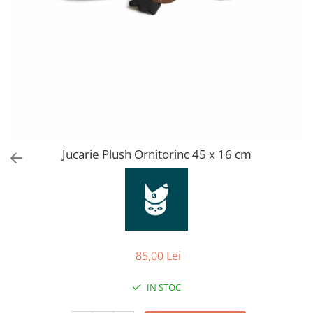
Orijen
Platinum
Prestige
Hrana umeda
Recompense caini
Jucarii
Accesorii
Batoane branza Yak
Jucarie Plush Ornitorinc 45 x 16 cm
Castroane si Dozatoare
Culcusuri
Custi si Genti de Transport
Diete veterinare
85,00 Lei
Hainute
Inghetata
IN STOC
Lemne si coarne de cerb sau