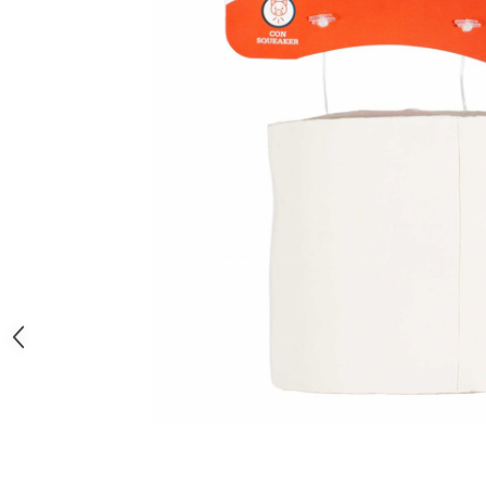
Orijen
Platinum
Prestige
Hrana umeda
Recompense caini
Jucarii
Accesorii
Batoane branza Yak
Castroane si Dozatoare
Culcusuri
Custi si Genti de Transport
Diete veterinare
Hainute
Inghetata
Lemne si coarne de cerb sau