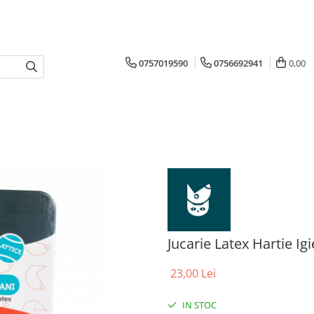
0757019590
0756692941
0,00
Jucarie Latex Hartie Ig
23,00 Lei
IN STOC