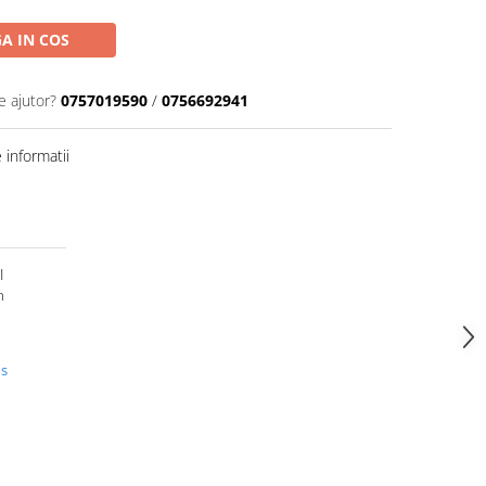
A IN COS
e ajutor?
0757019590
/
0756692941
informatii
l
m
us