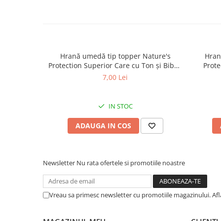
caprior
Lese, Zgarzi & Hamuri
Perii si Piepteni
Produse Igiena si Ingrijire
Hrană umedă tip topper Nature's
Hran
Saltele cu efect de racire
Protection Superior Care cu Ton și Biban
Prote
de Mare pentru câini adulți cu blană
Somon
7,00 Lei
Suplimente
albă, pentru eliminarea petelor din jurul
albă, pe
ochilor, 70g
IN STOC
ADAUGA IN COS
Newsletter
Nu rata ofertele si promotiile noastre
Vreau sa primesc newsletter cu promotiile magazinului. Af