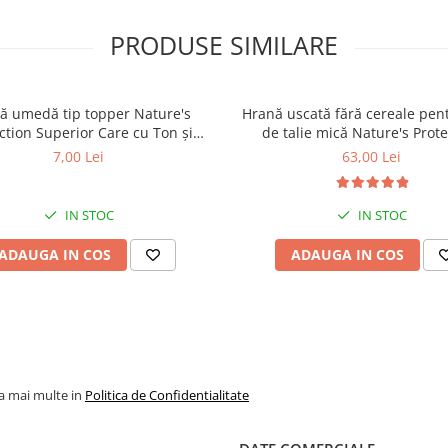
PRODUSE SIMILARE
ă umedă tip topper Nature's
Hrană uscată fără cereale pent
ction Superior Care cu Ton și
de talie mică Nature's Prote
 pentru câini adulți cu blană
Superior Care White Dogs Adu
7,00 Lei
63,00 Lei
ntru eliminarea petelor din jurul
Breeds, Pește Alb, pentru eli
ochilor, 70g
petelor din jurul ochilor, 1
IN STOC
IN STOC
ADAUGA IN COS
ADAUGA IN COS
la mai multe in
Politica de Confidentialitate