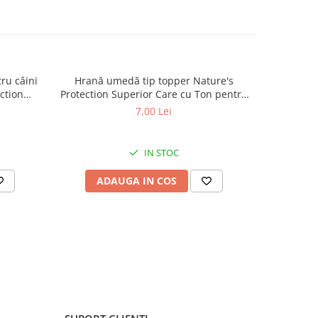
ru câini
Hrană umedă tip topper Nature's
Hrană usc
ction
Protection Superior Care cu Ton pentru
de tali
lt Small
câini adulți cu blană albă, pentru
Superior C
7,00 Lei
minarea
eliminarea petelor din jurul ochilor, 70g
Mini B
.5kg
eliminare
IN STOC
ADAUGA IN COS
AD