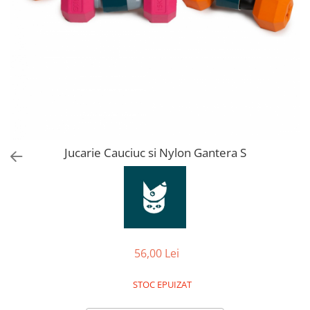
Orijen
Platinum
Prestige
Hrana umeda
Recompense caini
Jucarii
Accesorii
Batoane branza Yak
Jucarie Cauciuc si Nylon Gantera S
Castroane si Dozatoare
Culcusuri
Custi si Genti de Transport
Diete veterinare
56,00 Lei
Hainute
Inghetata
STOC EPUIZAT
Lemne si coarne de cerb sau