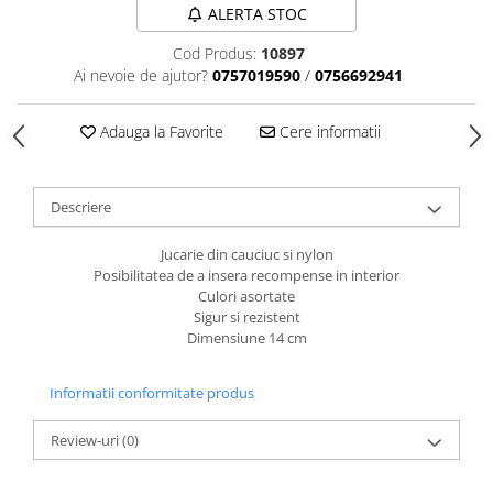
caprior
ALERTA STOC
Lese, Zgarzi & Hamuri
Cod Produs:
10897
Perii si Piepteni
Ai nevoie de ajutor?
0757019590
/
0756692941
Produse Igiena si Ingrijire
Adauga la Favorite
Cere informatii
Saltele cu efect de racire
Suplimente
Descriere
Jucarie din cauciuc si nylon
Posibilitatea de a insera recompense in interior
Culori asortate
Sigur si rezistent
Dimensiune 14 cm
Informatii conformitate produs
Review-uri
(0)