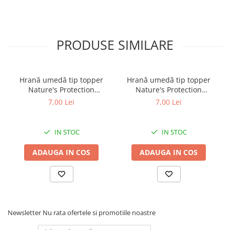
PRODUSE SIMILARE
Hrană umedă tip topper
Hrană umedă tip topper
Nature's Protection
Nature's Protection
Superior Care cu Ton și
Superior Care cu Ton și
7,00 Lei
7,00 Lei
Biban de Mare pentru câini
Somon pentru câini adulți
adulți cu blană albă, pentru
cu blană albă, pentru
eliminarea petelor din jurul
eliminarea petelor din jurul
IN STOC
IN STOC
ochilor, 70g
ochilor, 70g
ADAUGA IN COS
ADAUGA IN COS
Newsletter
Nu rata ofertele si promotiile noastre