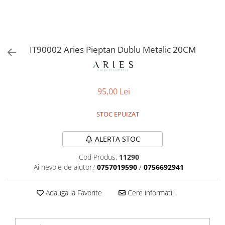
Orijen
Platinum
Prestige
Hrana umeda
IT90002 Aries Pieptan Dublu Metalic 20CM
Recompense caini
Jucarii
95,00 Lei
Accesorii
Batoane branza Yak
STOC EPUIZAT
Castroane si Dozatoare
Culcusuri
ALERTA STOC
Custi si Genti de Transport
Cod Produs:
11290
Ai nevoie de ajutor?
0757019590
/
0756692941
Diete veterinare
Hainute
Adauga la Favorite
Cere informatii
Inghetata
Lemne si coarne de cerb sau