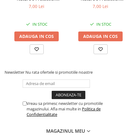
Superior Care cu Ton și
Superior Care cu Ton și
7,00 Lei
7,00 Lei
Biban de Mare pentru câini
Somon pentru câini adulți
adulți cu blană albă, pentru
cu blană albă, pentru
eliminarea petelor din jurul
eliminarea petelor din jurul
IN STOC
IN STOC
ochilor, 70g
ochilor, 70g
ADAUGA IN COS
ADAUGA IN COS
Newsletter
Nu rata ofertele si promotiile noastre
Vreau sa primesc newsletter cu promotiile
magazinului. Afla mai multe in
Politica de
Confidentialitate
MAGAZINUL MEU