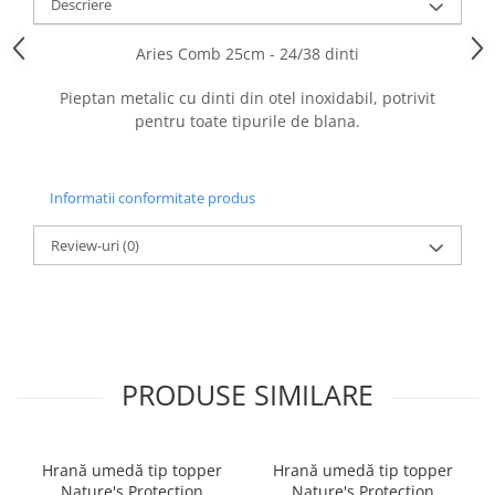
caprior
Descriere
Lese, Zgarzi & Hamuri
Aries Comb 25cm - 24/38 dinti
Perii si Piepteni
Pieptan metalic cu dinti din otel inoxidabil, potrivit
Produse Igiena si Ingrijire
pentru toate tipurile de blana.
Saltele cu efect de racire
Suplimente
Informatii conformitate produs
Review-uri
(0)
PRODUSE SIMILARE
Hrană umedă tip topper
Hrană umedă tip topper
Nature's Protection
Nature's Protection