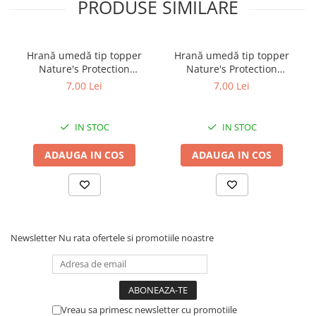
veterinar! A nu se lasa la indemana copiilor!
PRODUSE SIMILARE
Respectati instructiunile de administrare.
Hrană umedă tip topper
Hrană umedă tip topper
Nature's Protection
Nature's Protection
Superior Care cu Ton și
Superior Care cu Ton și
7,00 Lei
7,00 Lei
Biban de Mare pentru câini
Somon pentru câini adulți
adulți cu blană albă, pentru
cu blană albă, pentru
eliminarea petelor din jurul
eliminarea petelor din jurul
IN STOC
IN STOC
ochilor, 70g
ochilor, 70g
ADAUGA IN COS
ADAUGA IN COS
Newsletter
Nu rata ofertele si promotiile noastre
Vreau sa primesc newsletter cu promotiile