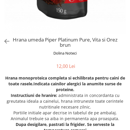
Orijen
Platinum
Prestige
Hrana umeda
Recompense caini
Hrana umeda Piper Platinum Pure, Vita si Orez
brun
Jucarii
Dolina Noteci
Accesorii
Batoane branza Yak
12,00 Lei
Castroane si Dozatoare
Hrana monoproteica completa si echilibrata pentru caini de
Culcusuri
toate rasele.Indicata cainilor alergici la anumite surse de
Custi si Genti de Transport
proteine.
Instructiuni de hranire:
administrata in concordanta cu
Diete veterinare
greutatea ideala a cainelui, hrana intruneste toate cerintele
nutritinale necesare zilnic.
Hainute
Portiile initiale apar decrise in tabelul de pe ambalaj.
Inghetata
Animalul trebuie sa aiba in permanenta apa proaspata.
Dupa desigilare, pastrati la frigider. Se serveste la
Lemne si coarne de cerb sau