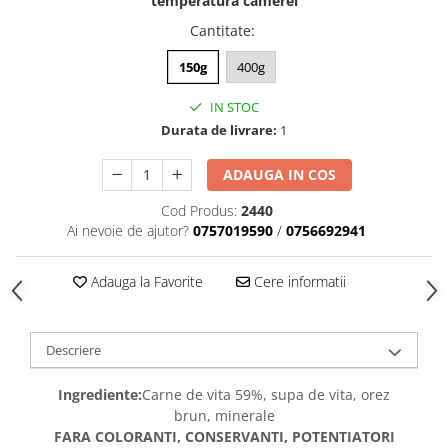
temperatura camerei
caprior
Cantitate
:
Lese, Zgarzi & Hamuri
Perii si Piepteni
150g
400g
Produse Igiena si Ingrijire
IN STOC
Saltele cu efect de racire
Durata de livrare:
1
Suplimente
ADAUGA IN COS
Cod Produs:
2440
Ai nevoie de ajutor?
0757019590
/
0756692941
Adauga la Favorite
Cere informatii
Descriere
Ingrediente:
Carne de vita 59%, supa de vita, orez
brun, minerale
FARA COLORANTI, CONSERVANTI, POTENTIATORI