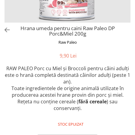
Orijen
Platinum
Prestige
Hrana umeda
Hrana umeda pentru caini Raw Paleo DP
Porc&Miel 200g
Recompense caini
Raw Paleo
Jucarii
9,90 Lei
Accesorii
Batoane branza Yak
RAW PALEO Porc cu Miel și Broccoli pentru câini adulți
Castroane si Dozatoare
este o hrană completă destinată câinilor adulți (peste 1
an).
Culcusuri
Toate ingredientele de origine animală utilizate în
Custi si Genti de Transport
producerea acestei hrane provin din porc și miel.
Rețeta nu conține cereale (
fără cereale
) sau
Diete veterinare
conservanți.
Hainute
Inghetata
STOC EPUIZAT
Lemne si coarne de cerb sau