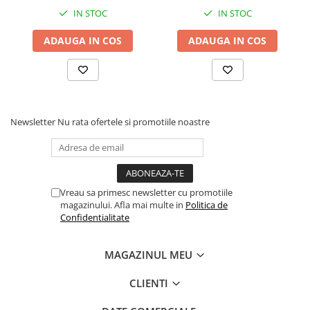
Energie metabolizabilă (EM):
97 kcal/100 g.
eliminarea petelor din jurul
eliminarea petelor din jurul
IN STOC
IN STOC
ochilor, 70g
ochilor, 70g
ADAUGA IN COS
ADAUGA IN COS
Newsletter
Nu rata ofertele si promotiile noastre
Vreau sa primesc newsletter cu promotiile
magazinului. Afla mai multe in
Politica de
Confidentialitate
MAGAZINUL MEU
CLIENTI