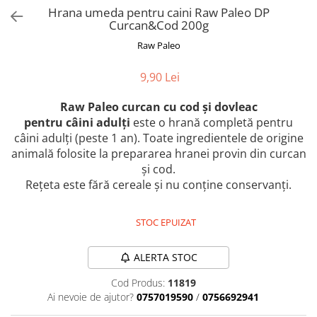
Orijen
Hrana umeda pentru caini Raw Paleo DP
Curcan&Cod 200g
Platinum
Raw Paleo
Prestige
Hrana umeda
9,90 Lei
Recompense caini
Raw Paleo curcan cu cod și dovleac
Jucarii
pentru
câini adulți
este o hrană completă pentru
Accesorii
câini adulți (peste 1 an). Toate ingredientele de origine
Batoane branza Yak
animală folosite la prepararea hranei provin din curcan
și cod.
Castroane si Dozatoare
Rețeta este fără cereale și nu conține conservanți.
Culcusuri
Custi si Genti de Transport
STOC EPUIZAT
Diete veterinare
ALERTA STOC
Hainute
Cod Produs:
11819
Inghetata
Ai nevoie de ajutor?
0757019590
/
0756692941
Lemne si coarne de cerb sau