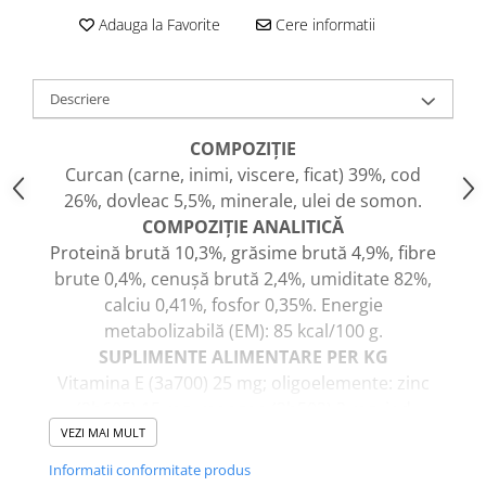
caprior
Adauga la Favorite
Cere informatii
Lese, Zgarzi & Hamuri
Perii si Piepteni
Descriere
Produse Igiena si Ingrijire
Saltele cu efect de racire
COMPOZIȚIE
Suplimente
Curcan (carne, inimi, viscere, ficat) 39%, cod
26%, dovleac 5,5%, minerale, ulei de somon.
COMPOZIȚIE ANALITICĂ
Proteină brută 10,3%, grăsime brută 4,9%, fibre
brute 0,4%, cenușă brută 2,4%, umiditate 82%,
calciu 0,41%, fosfor 0,35%. Energie
metabolizabilă (EM): 85 kcal/100 g.
SUPLIMENTE ALIMENTARE PER KG
Vitamina E (3a700) 25 mg; oligoelemente: zinc
(3b605) 15 mg, mangan (3b503) 3 mg, iod
(3b202) 0,5 mg.
VEZI MAI MULT
INSTRUCȚIUNI PENTRU UTILIZAREA CORECTĂ
Informatii conformitate produs