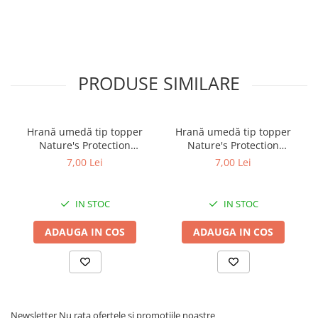
PRODUSE SIMILARE
Hrană umedă tip topper
Hrană umedă tip topper
Nature's Protection
Nature's Protection
Superior Care cu Ton și
Superior Care cu Ton și
7,00 Lei
7,00 Lei
Biban de Mare pentru câini
Somon pentru câini adulți
adulți cu blană albă, pentru
cu blană albă, pentru
eliminarea petelor din jurul
eliminarea petelor din jurul
IN STOC
IN STOC
ochilor, 70g
ochilor, 70g
ADAUGA IN COS
ADAUGA IN COS
Newsletter
Nu rata ofertele si promotiile noastre