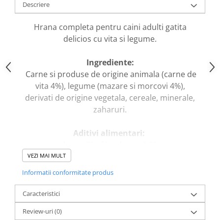
caprior
Descriere
Lese, Zgarzi & Hamuri
Hrana completa pentru caini adulti gatita
Perii si Piepteni
delicios cu vita si legume.
Produse Igiena si Ingrijire
Ingrediente:
Saltele cu efect de racire
Carne si produse de origine animala (carne de
Suplimente
vita 4%), legume (mazare si morcovi 4%),
derivati de origine vegetala, cereale, minerale,
zaharuri.
Aditivi alimentari:
proteine brute 7%, fibre brute 0,8%, grasimi
brute 4,5%, cenusa bruta 1,5%, umiditate
VEZI MAI MULT
82,0%.
Informatii conformitate produs
Caracteristici
Review-uri
(0)