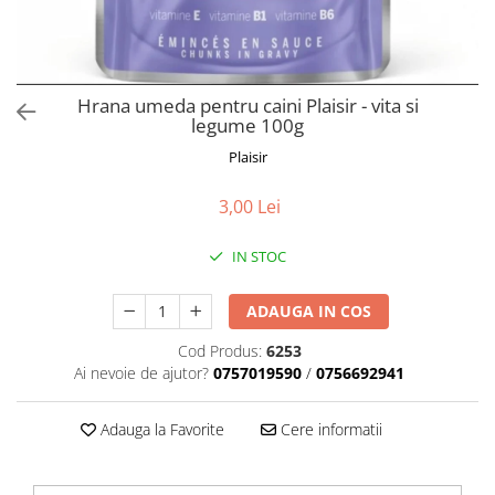
Orijen
Platinum
Prestige
Hrana umeda
Hrana umeda pentru caini Plaisir - vita si
legume 100g
Recompense caini
Plaisir
Jucarii
Accesorii
3,00 Lei
Batoane branza Yak
IN STOC
Castroane si Dozatoare
Culcusuri
ADAUGA IN COS
Custi si Genti de Transport
Cod Produs:
6253
Ai nevoie de ajutor?
0757019590
/
0756692941
Diete veterinare
Hainute
Adauga la Favorite
Cere informatii
Inghetata
Lemne si coarne de cerb sau