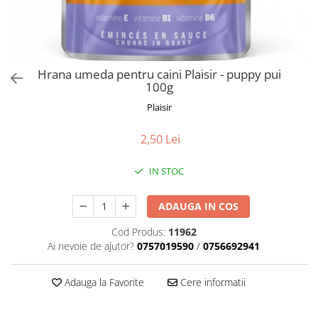
Orijen
Platinum
Prestige
Hrana umeda
Hrana umeda pentru caini Plaisir - puppy pui
100g
Recompense caini
Plaisir
Jucarii
Accesorii
2,50 Lei
Batoane branza Yak
IN STOC
Castroane si Dozatoare
Culcusuri
ADAUGA IN COS
Custi si Genti de Transport
Cod Produs:
11962
Diete veterinare
Ai nevoie de ajutor?
0757019590
/
0756692941
Hainute
Adauga la Favorite
Cere informatii
Inghetata
Lemne si coarne de cerb sau