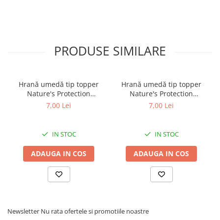
PRODUSE SIMILARE
Hrană umedă tip topper
Hrană umedă tip topper
Nature's Protection
Nature's Protection
Superior Care cu Ton și
Superior Care cu Ton și
7,00 Lei
7,00 Lei
Biban de Mare pentru câini
Somon pentru câini adulți
adulți cu blană albă, pentru
cu blană albă, pentru
eliminarea petelor din jurul
eliminarea petelor din jurul
IN STOC
IN STOC
ochilor, 70g
ochilor, 70g
ADAUGA IN COS
ADAUGA IN COS
Newsletter
Nu rata ofertele si promotiile noastre