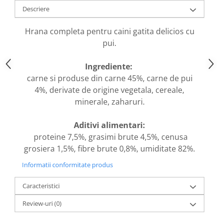
caprior
Descriere
Lese, Zgarzi & Hamuri
Hrana completa pentru caini gatita delicios cu
Perii si Piepteni
pui.
Produse Igiena si Ingrijire
Saltele cu efect de racire
Ingrediente:
Suplimente
carne si produse din carne 45%, carne de pui
4%, derivate de origine vegetala, cereale,
minerale, zaharuri.
Aditivi alimentari:
proteine 7,5%, grasimi brute 4,5%, cenusa
grosiera 1,5%, fibre brute 0,8%, umiditate 82%.
Informatii conformitate produs
Caracteristici
Review-uri
(0)