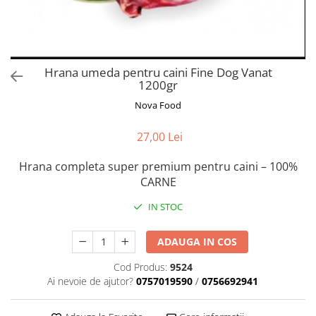
Orijen
Platinum
Prestige
Hrana umeda
Hrana umeda pentru caini Fine Dog Vanat
1200gr
Recompense caini
Nova Food
Jucarii
Accesorii
27,00 Lei
Batoane branza Yak
Hrana completa super premium pentru caini – 100%
Castroane si Dozatoare
CARNE
Culcusuri
IN STOC
Custi si Genti de Transport
Diete veterinare
ADAUGA IN COS
Hainute
Cod Produs:
9524
Ai nevoie de ajutor?
0757019590
/
0756692941
Inghetata
Lemne si coarne de cerb sau