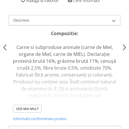
Adauga la Favorite
Cere informatii
caprior
Lese, Zgarzi & Hamuri
Perii si Piepteni
Descriere
Produse Igiena si Ingrijire
Compozitie:
Saltele cu efect de racire
Suplimente
Carne si subproduse animale (carne de Miel,
organe de Miel, carne de MIEL). Declarație:
proteină brută 16%, grăsime brută 11%, cenușă
crudă 2,5%, fibre brute 0,5%, umiditate 70%.
Fabricat fără arome, conservanți și coloranți.
Produsul nu conține soia. Înalt conținut natural
de vitamine (A, E, D) și aminoacizi (lizină,
metionină, cistină). Producție sub
supraveghere veterinară constantă.
VEZI MAI MULT
Instrucțiuni de hrănire:
Informatii conformitate produs