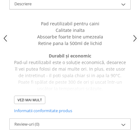
caprior
Descriere
Lese, Zgarzi & Hamuri
Perii si Piepteni
Pad reutilizabil pentru caini
Produse Igiena si Ingrijire
Calitate inalta
Absoarbe foarte bine umezeala
Saltele cu efect de racire
Retine pana la 500ml de lichid
Suplimente
Durabil și economic
Pad-ul reutilizabil este o soluție economică, deoarece
îl vei putea folosi de mai multe ori. In plus, este usor
de intretinut - il poti spala chiar si in apa la 90°C.
Poate fi spălat de peste 300 de ori și uscat într-un
uscător la temperaturi scăzute.
VEZI MAI MULT
Patru straturi pentru o protecție fiabilă
Informatii conformitate produs
Cele 4 straturi sunt concepute pentru a absorbi mai
bine umezeala. În plus, stratul inferior este
Review-uri
(0)
antiderapant, durabil, rezistent la rupere și un
excelent absorbant al mirosurilor neplăcute.
Primul strat - 100 % poliester.