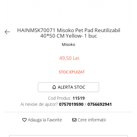
Orijen
Platinum
Prestige
Hrana umeda
HAINMSK70071 Misoko Pet Pad Reutilizabil
40*50 CM Yellow- 1 buc
Recompense caini
Misoko
Jucarii
Accesorii
49,50 Lei
Batoane branza Yak
STOC EPUIZAT
Castroane si Dozatoare
Culcusuri
ALERTA STOC
Custi si Genti de Transport
Cod Produs:
11519
Diete veterinare
Ai nevoie de ajutor?
0757019590
/
0756692941
Hainute
Adauga la Favorite
Cere informatii
Inghetata
Lemne si coarne de cerb sau