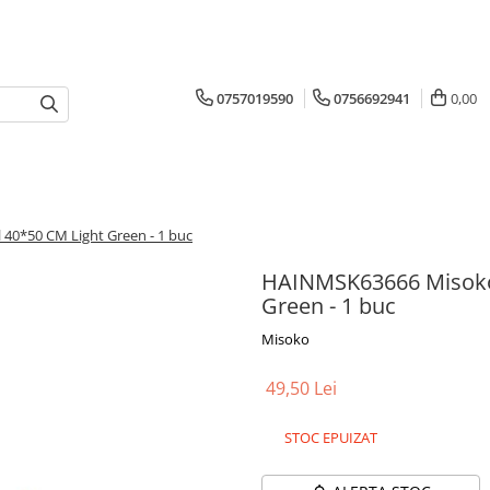
0757019590
0756692941
0,00
 40*50 CM Light Green - 1 buc
HAINMSK63666 Misoko P
Green - 1 buc
Misoko
49,50 Lei
STOC EPUIZAT