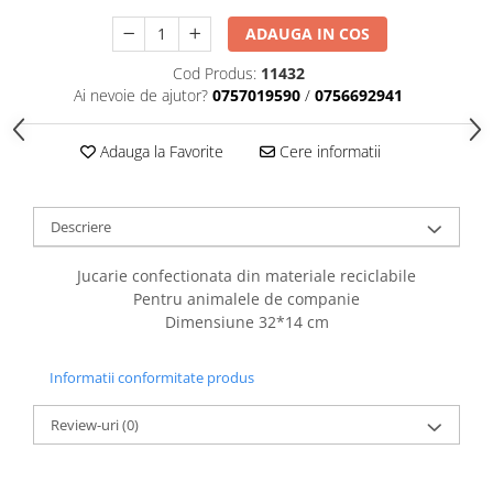
caprior
ADAUGA IN COS
Lese, Zgarzi & Hamuri
Perii si Piepteni
Cod Produs:
11432
Ai nevoie de ajutor?
0757019590
/
0756692941
Produse Igiena si Ingrijire
Saltele cu efect de racire
Adauga la Favorite
Cere informatii
Suplimente
Descriere
Jucarie confectionata din materiale reciclabile
Pentru animalele de companie
Dimensiune 32*14 cm
Informatii conformitate produs
Review-uri
(0)