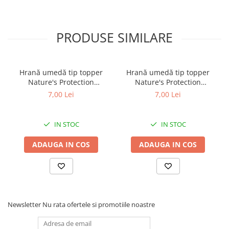
PRODUSE SIMILARE
Hrană umedă tip topper
Hrană umedă tip topper
Nature's Protection
Nature's Protection
Superior Care cu Ton și
Superior Care cu Ton și
7,00 Lei
7,00 Lei
Biban de Mare pentru câini
Somon pentru câini adulți
adulți cu blană albă, pentru
cu blană albă, pentru
eliminarea petelor din jurul
eliminarea petelor din jurul
IN STOC
IN STOC
ochilor, 70g
ochilor, 70g
ADAUGA IN COS
ADAUGA IN COS
Newsletter
Nu rata ofertele si promotiile noastre