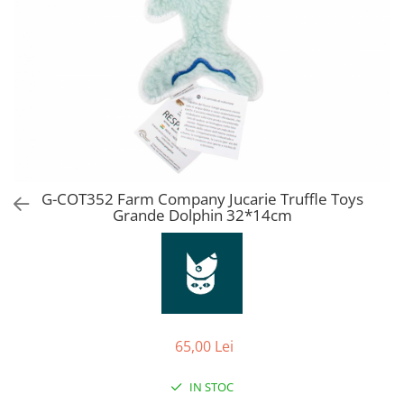
Orijen
Platinum
Prestige
Hrana umeda
Recompense caini
Jucarii
Accesorii
Batoane branza Yak
G-COT352 Farm Company Jucarie Truffle Toys
Grande Dolphin 32*14cm
Castroane si Dozatoare
Culcusuri
Custi si Genti de Transport
Diete veterinare
Hainute
65,00 Lei
Inghetata
IN STOC
Lemne si coarne de cerb sau